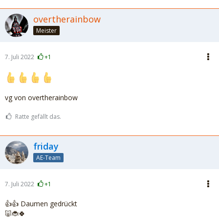
overtherainbow
Meister
7. Juli 2022
+1
vg von overtherainbow
Ratte gefällt das.
friday
AE-Team
7. Juli 2022
+1
👍👍 Daumen gedrückt
🐷🐞🍀