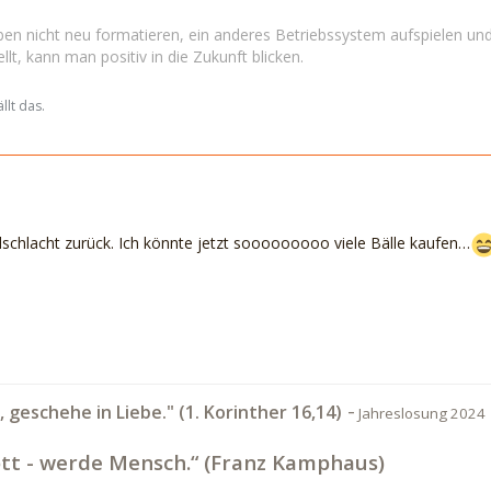
en nicht neu formatieren, ein anderes Betriebssystem aufspielen und
llt, kann man positiv in die Zukunft blicken.
llt das.
llschlacht zurück. Ich könnte jetzt sooooooooo viele Bälle kaufen…
-
t, geschehe in Liebe." (1. Korinther 16,14)
Jahreslosung 2024
tt - werde Mensch.“ (Franz Kamphaus)