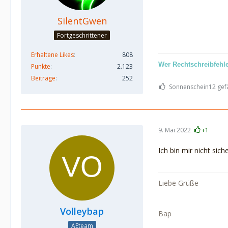
SilentGwen
Fortgeschrittener
Erhaltene Likes
808
Wer Rechtschreibfehler
Punkte
2.123
Beiträge
252
Sonnenschein12 gefä
9. Mai 2022
+1
Ich bin mir nicht sich
Liebe Grüße
Volleybap
Bap
AEteam