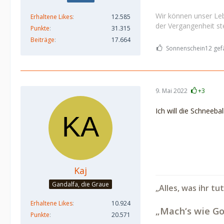
Wir können unser Leb
Erhaltene Likes
12.585
der Vergangenheit ste
Punkte
31.315
Beiträge
17.664
Sonnenschein12 gefä
9. Mai 2022
+3
Ich will die Schneeba
Kaj
Gandalfa, die Graue
„Alles, was ihr tu
Erhaltene Likes
10.924
„Mach‘s wie Go
Punkte
20.571