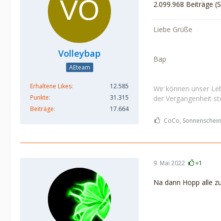
2.099.968 Beiträge (S
Liebe Grüße
Volleybap
Bap
AEteam
Erhaltene Likes
12.585
Wir können unser Leb
Punkte
31.315
der Vergangenheit ste
Beiträge
17.664
CoCo, Sonnenschein1
9. Mai 2022
+1
Na dann Hopp alle 