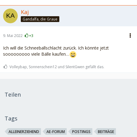
Kaj
Gandalfa, die Graue
9. Mai 2022
+3
Ich will die Schneeballschlacht zurück. Ich könnte jetzt
sooooooooo viele Bälle kaufen…
Volleybap, Sonnenschein12 und SilentGwen gefällt das.
Teilen
Tags
ALLEINERZIEHEND
AE-FORUM
POSTINGS
BEITRÄGE