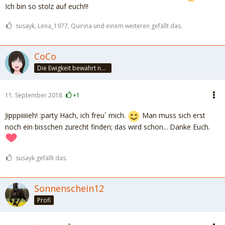
Ich bin so stolz auf euch!!!
susayk, Lena_1977, Quirina und einem weiteren gefällt das.
CoCo
Die Ewigkeit bewahrt nur die Liebe, weil sie von gleicher Natur ist. ~Khalil Gibran~
11. September 2018
+1
Jipppiiiiieh! :party Hach, ich freu´ mich.
Man muss sich erst
noch ein bisschen zurecht finden; das wird schon... Danke Euch.
susayk gefällt das.
Sonnenschein12
Profi