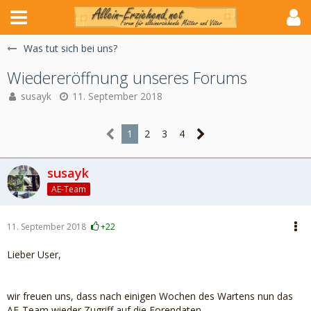
Was tut sich bei uns?
Wiedereröffnung unseres Forums
susayk
11. September 2018
1
2
3
4
susayk
AE-Team
11. September 2018
+22
Lieber User,
wir freuen uns, dass nach einigen Wochen des Wartens nun das
AE-Team wieder Zugriff auf die Forendaten