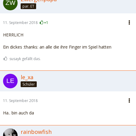
par. ET
11. September 2018
+1
HERRLICH
Ein dickes :thanks: an alle die ihre Finger im Spiel hatten
susayk gefällt das.
le_xa
Schüler
11. September 2018
Ha.. bin auch da
rainbowfish