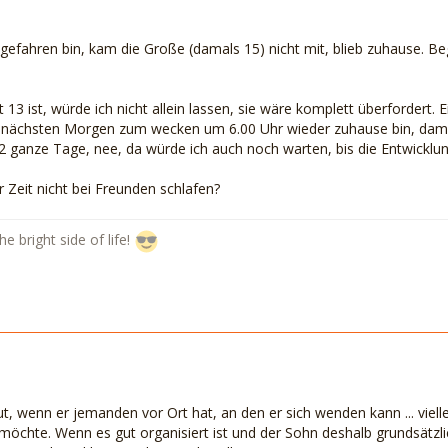
 gefahren bin, kam die Große (damals 15) nicht mit, blieb zuhause. Be
t 13 ist, würde ich nicht allein lassen, sie wäre komplett überforder
nächsten Morgen zum wecken um 6.00 Uhr wieder zuhause bin, damit k
2 ganze Tage, nee, da würde ich auch noch warten, bis die Entwicklung
 Zeit nicht bei Freunden schlafen?
e bright side of life!
ut, wenn er jemanden vor Ort hat, an den er sich wenden kann ... vie
öchte. Wenn es gut organisiert ist und der Sohn deshalb grundsätzlich