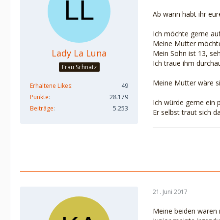
Ab wann habt ihr eure
Ich möchte gerne auf
Meine Mutter möchte
Lady La Luna
Mein Sohn ist 13, se
Ich traue ihm durcha
Frau Schnatz
Meine Mutter wäre si
Erhaltene Likes
49
Punkte
28.179
Ich würde gerne ein 
Beiträge
5.253
Er selbst traut sich 
21. Juni 2017
Meine beiden waren m