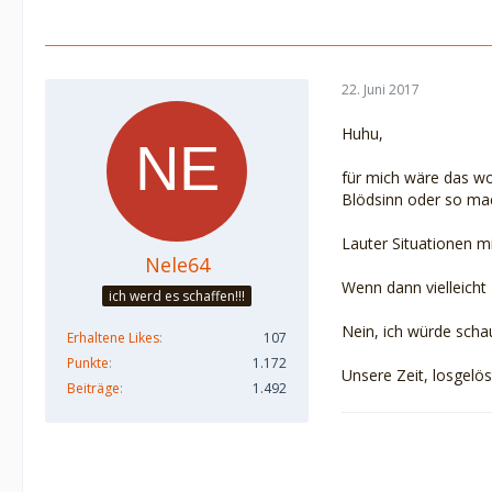
22. Juni 2017
Huhu,
für mich wäre das wo
Blödsinn oder so mac
Lauter Situationen mi
Nele64
Wenn dann vielleicht 
ich werd es schaffen!!!
Nein, ich würde scha
Erhaltene Likes
107
Punkte
1.172
Unsere Zeit, losgelö
Beiträge
1.492