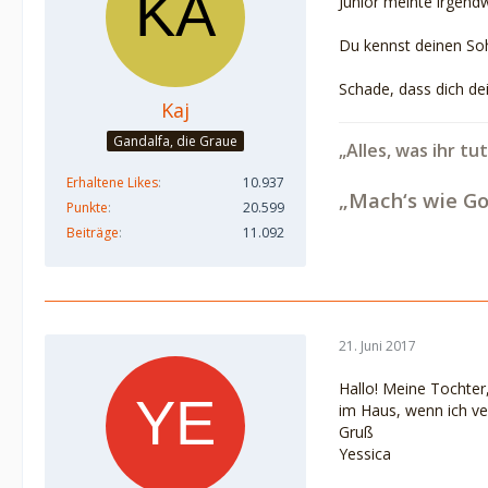
Junior meinte irgendw
Du kennst deinen Soh
Schade, dass dich dei
Kaj
Gandalfa, die Graue
„Alles, was ihr tu
Erhaltene Likes
10.937
„Mach‘s wie Go
Punkte
20.599
Beiträge
11.092
21. Juni 2017
Hallo! Meine Tochter
im Haus, wenn ich ve
Gruß
Yessica