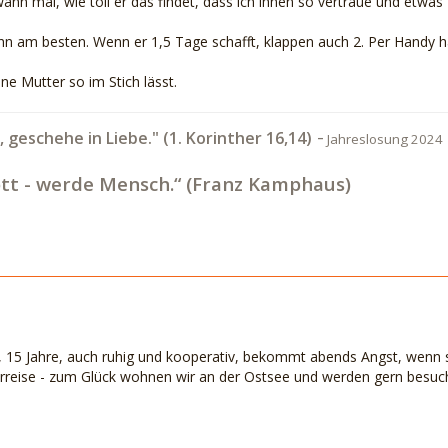
ann mal, wie toll er das findet, dass ich ihnen so vertraue und etwas 
n am besten. Wenn er 1,5 Tage schafft, klappen auch 2. Per Handy hab
ne Mutter so im Stich lässt.
-
t, geschehe in Liebe." (1. Korinther 16,14)
Jahreslosung 2024
tt - werde Mensch.“ (Franz Kamphaus)
, 15 Jahre, auch ruhig und kooperativ, bekommt abends Angst, wenn s
rreise - zum Glück wohnen wir an der Ostsee und werden gern besuch