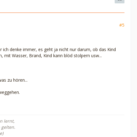
#5
r ich denke immer, es geht ja nicht nur darum, ob das Kind
 mit Wasser, Brand, Kind kann blöd stolpern usw...
as zu hören...
 weggehen.
 lernt,
 gelten.
e)