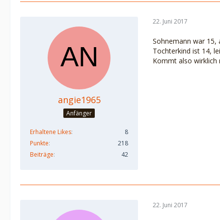
22. Juni 2017
Sohnemann war 15, als
Tochterkind ist 14, l
Kommt also wirklich n
angie1965
Anfänger
Erhaltene Likes
8
Punkte
218
Beiträge
42
22. Juni 2017