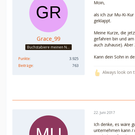
Moin,
als ich zur Mu-Ki-Kur
geklappt.
Meine Kurze, die jetz
Grace_99
gefahren bin und am 
auch zuhause). Aber 
Buchstabiere meinen Namen - GÖTTIN :)
Kann dein Sohn in der
Punkte
3.925
Beiträge
763
Always look on th
22. Juni 2017
Ich denke, es wäre g
unternehmen kann / m