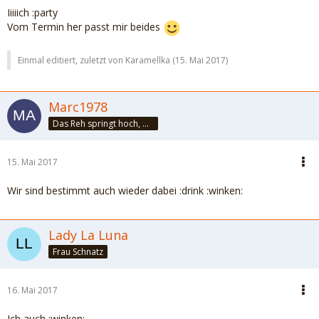
Iiiiich :party
Vom Termin her passt mir beides
Einmal editiert, zuletzt von Karamellka (
15. Mai 2017
)
Marc1978
Das Reh springt hoch, das Reh springt weit, wieso auch nicht, es hat ja Zeit!!!
15. Mai 2017
Wir sind bestimmt auch wieder dabei :drink :winken:
Lady La Luna
Frau Schnatz
16. Mai 2017
Ich auch :winken: