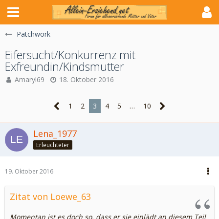
Patchwork
Eifersucht/Konkurrenz mit
Exfreundin/Kindsmutter
Amaryl69
18. Oktober 2016
1
2
3
4
5
…
10
Lena_1977
Erleuchteter
19. Oktober 2016
Zitat von Loewe_63
Momentan ist es doch so, dass er sie einlädt an diesem Teil