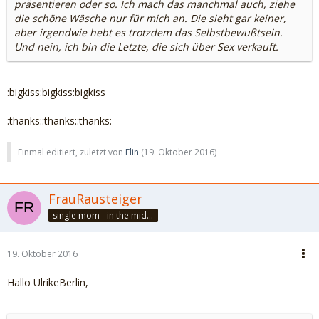
präsentieren oder so. Ich mach das manchmal auch, ziehe
die schöne Wäsche nur für mich an. Die sieht gar keiner,
aber irgendwie hebt es trotzdem das Selbstbewußtsein.
Und nein, ich bin die Letzte, die sich über Sex verkauft.
:bigkiss:bigkiss:bigkiss
:thanks::thanks::thanks:
Einmal editiert, zuletzt von
Elin
(
19. Oktober 2016
)
FrauRausteiger
single mom - in the middle of felicity
19. Oktober 2016
Hallo UlrikeBerlin,