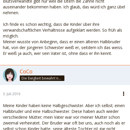
Blutsverwandte gibt nur weil die Eltern die Zähne nicht
auseinander bekommen haben. Ich glaub, das würd ich ganz übel
nehmen.
Ich finde es schon wichtig, dass die Kinder über ihre
verwandschaftlichen Verhältnisse aufgeklärt werden. So früh als
möglich.
Meiner wusste von Anbeginn, dass er einen älteren Halbbruder
hat, von der jüngeren Schwester weiß er, seitdem ich das weiss.
Er weiß ja auch, wer sein Vater ist, ohne dass er ihn kennt.
CoCo
Die Ewigkeit bewahrt nur die Liebe, weil sie von gleicher Natur ist. ~Khalil Gibran~
3. Juli 2016
Meine Kinder haben keine Halbgeschwister. Aber ich selbst; einen
Halbbruder und eine Halbschwester. Diese haben auch wieder
verschiedene Mütter; mein Vater war vor meiner Mutter schon
zweimal verheiratet. Der Bruder war oft bei uns, auch noch als er
selbst schon Kinder hatte, seine älteste Tochter ist gar nicht