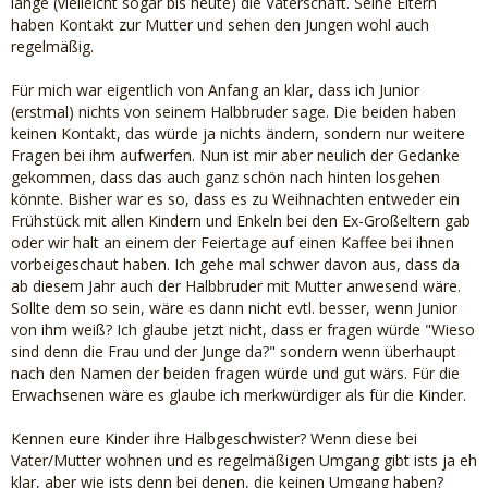
lange (vielleicht sogar bis heute) die Vaterschaft. Seine Eltern
haben Kontakt zur Mutter und sehen den Jungen wohl auch
regelmäßig.
Für mich war eigentlich von Anfang an klar, dass ich Junior
(erstmal) nichts von seinem Halbbruder sage. Die beiden haben
keinen Kontakt, das würde ja nichts ändern, sondern nur weitere
Fragen bei ihm aufwerfen. Nun ist mir aber neulich der Gedanke
gekommen, dass das auch ganz schön nach hinten losgehen
könnte. Bisher war es so, dass es zu Weihnachten entweder ein
Frühstück mit allen Kindern und Enkeln bei den Ex-Großeltern gab
oder wir halt an einem der Feiertage auf einen Kaffee bei ihnen
vorbeigeschaut haben. Ich gehe mal schwer davon aus, dass da
ab diesem Jahr auch der Halbbruder mit Mutter anwesend wäre.
Sollte dem so sein, wäre es dann nicht evtl. besser, wenn Junior
von ihm weiß? Ich glaube jetzt nicht, dass er fragen würde "Wieso
sind denn die Frau und der Junge da?" sondern wenn überhaupt
nach den Namen der beiden fragen würde und gut wärs. Für die
Erwachsenen wäre es glaube ich merkwürdiger als für die Kinder.
Kennen eure Kinder ihre Halbgeschwister? Wenn diese bei
Vater/Mutter wohnen und es regelmäßigen Umgang gibt ists ja eh
klar, aber wie ists denn bei denen, die keinen Umgang haben?