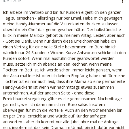
4. Mai 2016
Ich arbeite im Vertrieb und bin für Kunden eigentlich den ganzen
Tag zu erreichen - allerdings nur per Email. Habe mich geweigert
meine Handy-Nummer auf die Visitenkarten drucken zu lassen,
obwohl mein Chef das gerne gesehen hätte. Der halbstündliche
Blick in meine Mailbox gehört zu meinem Alltag. Leider, aber auch
- Gott sei Dank. Denn nur durch diese Erreichbarkeit habe ich
einen Vertrag für eine volle Stelle bekommen. Im Büro bin ich
nämlich nur 24 Stunden / Woche. Kurze Antworten schicke ich den
Kunden sofort. Wenn mal ausführlicher geantwortet werden
muss, setze ich mich abends an den Rechner, wenn meine
Tochter im Bett ist. Ich werde schon immer leicht panisch, wenn
der Akku mal leer ist oder ich keinen Empfang habe und für meine
Tochter tut es mir auch leid, dass ihre Mama so eine permanente
Handy-Guckerin ist wenn wir nachmittags etwas zusammen
unternehmen. Auf der anderen Seite - ohne diese
Erreichbarkeitsregelung gäbe es die gemeinsamen Nachmittage
gar nicht, weil ich dann nämlich im Büro säße. Insofern
überwiegen für mich die Vorteile. Auch an den Wochenenden bin
ich per Email erreichbar und würde auf Kundenanfragen
antworten - aber da kommt nur alle Jubeljahre mal ne Anfrage
rein, insofern ist das kein Drama. Im Urlaub bin ich dafür gar nicht