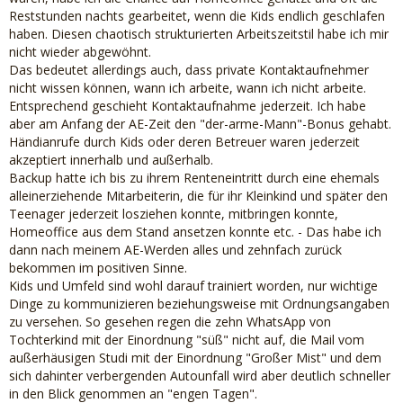
Reststunden nachts gearbeitet, wenn die Kids endlich geschlafen
haben. Diesen chaotisch strukturierten Arbeitszeitstil habe ich mir
nicht wieder abgewöhnt.
Das bedeutet allerdings auch, dass private Kontaktaufnehmer
nicht wissen können, wann ich arbeite, wann ich nicht arbeite.
Entsprechend geschieht Kontaktaufnahme jederzeit. Ich habe
aber am Anfang der AE-Zeit den "der-arme-Mann"-Bonus gehabt.
Händianrufe durch Kids oder deren Betreuer waren jederzeit
akzeptiert innerhalb und außerhalb.
Backup hatte ich bis zu ihrem Renteneintritt durch eine ehemals
alleinerziehende Mitarbeiterin, die für ihr Kleinkind und später den
Teenager jederzeit losziehen konnte, mitbringen konnte,
Homeoffice aus dem Stand ansetzen konnte etc. - Das habe ich
dann nach meinem AE-Werden alles und zehnfach zurück
bekommen im positiven Sinne.
Kids und Umfeld sind wohl darauf trainiert worden, nur wichtige
Dinge zu kommunizieren beziehungsweise mit Ordnungsangaben
zu versehen. So gesehen regen die zehn WhatsApp von
Tochterkind mit der Einordnung "süß" nicht auf, die Mail vom
außerhäusigen Studi mit der Einordnung "Großer Mist" und dem
sich dahinter verbergenden Autounfall wird aber deutlich schneller
in den Blick genommen an "engen Tagen".