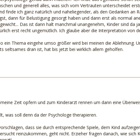
nschen und generell alles, was sich vom Vertrauten unterscheidet e
 finde ich ganz natürlich und naheliegender, als den Gedanken an Ras
gst, dann für Belustigung gesorgt haben und dann erst als normal an
ewicht... Das ist dann halt manchmal unangenehm, Kinder sind da ja 
rlich erst recht ungemütlich. Ich glaube aber die Interpretation von 
 so ein Thema eingehe umso größer wird bei meinen die Ablehnung. U
s seltsames dran ist, hat bis jetzt bei wirklich allem geholfen.
 meine Zeit opfern und zum Kinderarzt rennen um dann eine Überwei
alt, was soll denn da der Psychologe therapieren.
orschlagen, dass sie durch entsprechende Spiele, dem Kind aufzeigen, 
versucht reinzukommen, geht nicht. Erzieher fragen danach, wie sich Ki
renzt!