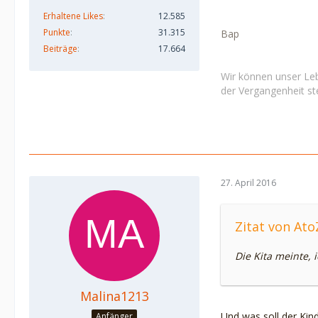
Erhaltene Likes
12.585
Punkte
31.315
Bap
Beiträge
17.664
Wir können unser Leb
der Vergangenheit ste
27. April 2016
Zitat von Ato
Die Kita meinte, 
Malina1213
Und was soll der Kin
Anfänger