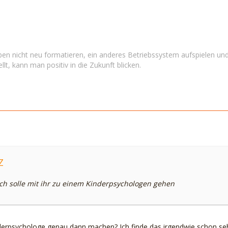
en nicht neu formatieren, ein anderes Betriebssystem aufspielen und
llt, kann man positiv in die Zukunft blicken.
Z
ich solle mit ihr zu einem Kinderpsychologen gehen
derpsychologe genau dann machen? Ich finde das irgendwie schon seh