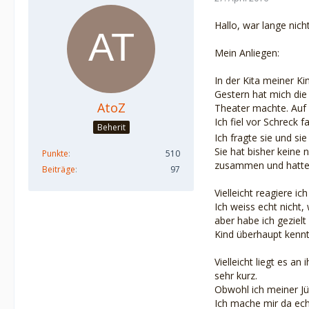
Hallo, war lange nich
Mein Anliegen:
In der Kita meiner Kin
Gestern hat mich die
AtoZ
Theater machte. Auf d
Ich fiel vor Schreck 
Beherit
Ich fragte sie und si
Sie hat bisher keine
Punkte
510
zusammen und hatte 
Beiträge
97
Vielleicht reagiere i
Ich weiss echt nicht
aber habe ich geziel
Kind überhaupt kennt,
Vielleicht liegt es a
sehr kurz.
Obwohl ich meiner Jün
Ich mache mir da ech