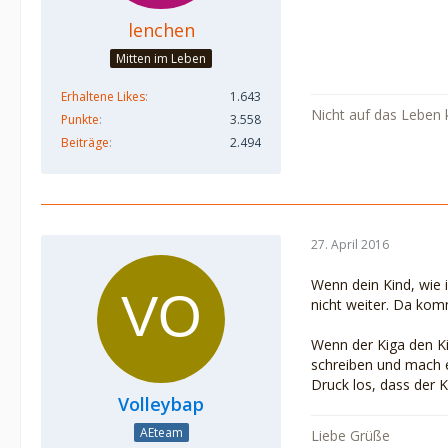
lenchen
Mitten im Leben
Erhaltene Likes
1.643
Nicht auf das Leben
Punkte
3.558
Beiträge
2.494
27. April 2016
Wenn dein Kind, wie i
nicht weiter. Da kom
Wenn der Kiga den Ki
schreiben und mach e
Druck los, dass der Ki
Volleybap
AEteam
Liebe Grüße