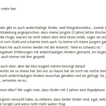
t mehr hier
der gibt es auch andersfarbige Kinder, weil Integrationskita.....soweit 
 Kitaleitung angesprochen, dass meine Jüngste (3 Jahre) letzte Woc
ie Frage, warum sie nicht neben dem Kind sitzen wolle, sagte sie wohl
fast vom Stuhl und schämte mich auch. So kenne ich meine Jüngste gar
e kam mir auch immer wieder mit der Antwort: "Weil es schwarz ist."
 negativen Erfahrungen mit andershäutigen Kindern gemacht, im Gegente
auch immer mit ihm gespielt.
ch auch über, aber die Kita reagiert extrem besorgt darauf.
, woher sie so etwas hat. Bei uns zu Hause hat sie noch nie solche
t nach andershäutigen Kindern Ausschau gehalten und sie gefragt. Sie
 verneinte sie es...
n ihrem Alter? Mir sagte man, dass Kinder mit 3 Jahren eine Rüpelphas
gsten versucht habe, zu erklären, dass Kinder Kinder sind, egal, welc
t Sorgen und weiss nicht mehr weiter :frag