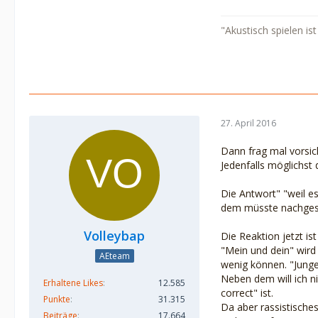
"Akustisch spielen i
27. April 2016
Dann frag mal vorsich
Jedenfalls möglichst 
Die Antwort" "weil es
dem müsste nachges
Volleybap
Die Reaktion jetzt i
"Mein und dein" wird
AEteam
wenig können. "Jung
Neben dem will ich ni
Erhaltene Likes
12.585
correct" ist.
Punkte
31.315
Da aber rassistisches
Beiträge
17.664