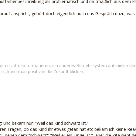
Hautfarbenbeschreibung als problematisch und mutmaßlich aus dem 
arauf anspricht, gehört doch eigentlich auch das Gespräch dazu, was 
en nicht neu formatieren, ein anderes Betriebssystem aufspielen und
llt, kann man positiv in die Zukunft blicken.
gt und bekam nur: "Weil das Kind schwarz ist."
en Fragen, ob das Kind ihr etwas getan hat etc bekam ich keine Reakt
, neben dem "schwarz": "Weil er ein Junge ist.", aber die Kita sieht