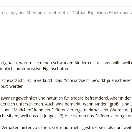
st total gay und überhaupt nicht metal." Nathan Explosion (Frontmann
tig nach, warum sie neben schwarzen Kindern nicht sitzen will - weil 
deutlich lauter positive Eigenschaften.
 schwarz ist", ist ja verkürzt. Das "Schwarzsein" bewirkt ja anscheine
pürt werden.
st zwar ungewöhnlich und natürlich für andere befremdend. Aber in der
 deutlich unterschieden. Auch wird bemerkt, wenn Kinder "groß" sind
e" und "Mädchen" kann ein Differenzierungsmerkmal sein. (Würde da 
cht sitzen, weil das ein Junge ist?) Hier ist nun das Differenzierungsm
 Verhalten hinter zu sehen, sollte auf mehr gestützt sein als nur "wei