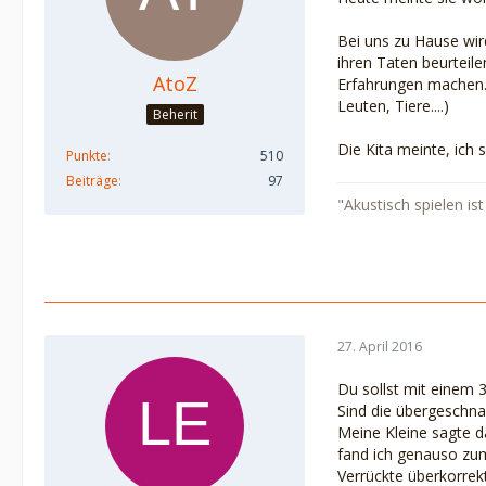
Bei uns zu Hause wird
ihren Taten beurteile
AtoZ
Erfahrungen machen. 
Leuten, Tiere....)
Beherit
Die Kita meinte, ich
Punkte
510
Beiträge
97
"Akustisch spielen i
27. April 2016
Du sollst mit einem 
Sind die übergeschnap
Meine Kleine sagte da
fand ich genauso zu
Verrückte überkorrekt