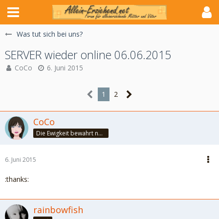
Was tut sich bei uns?
SERVER wieder online 06.06.2015
CoCo
6. Juni 2015
1
2
CoCo
Die Ewigkeit bewahrt nur die Liebe, weil sie von gleicher Natur ist. ~Khalil Gibran~
6. Juni 2015
:thanks:
rainbowfish