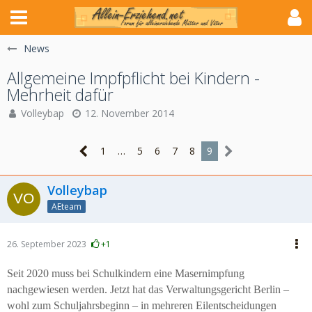
News
Allgemeine Impfpflicht bei Kindern -
Mehrheit dafür
Volleybap
12. November 2014
1
…
5
6
7
8
9
Volleybap
AEteam
26. September 2023
+1
Seit 2020 muss bei Schulkindern eine Masernimpfung
nachgewiesen werden. Jetzt hat das Verwaltungsgericht Berlin –
wohl zum Schuljahrsbeginn – in mehreren Eilentscheidungen