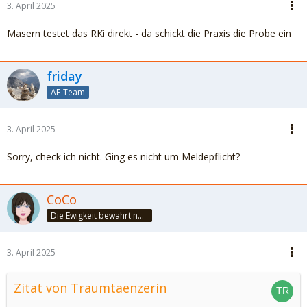
3. April 2025
Masern testet das RKi direkt - da schickt die Praxis die Probe ein
friday
AE-Team
3. April 2025
Sorry, check ich nicht. Ging es nicht um Meldepflicht?
CoCo
Die Ewigkeit bewahrt nur die Liebe, weil sie von gleicher Natur ist. ~Khalil Gibran~
3. April 2025
Zitat von Traumtaenzerin