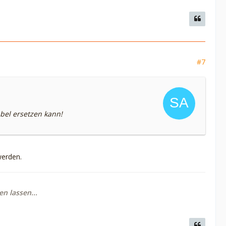
#7
bel ersetzen kann!
werden.
n lassen...