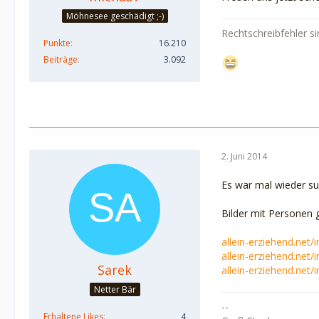
Möhnesee geschädigt ;-)
Rechtschreibfehler si
Punkte
16.210
Beiträge
3.092
2. Juni 2014
Es war mal wieder su
Bilder mit Personen g
allein-erziehend.net
allein-erziehend.net
Sarek
allein-erziehend.net
Netter Bär
--
Erhaltene Likes
4