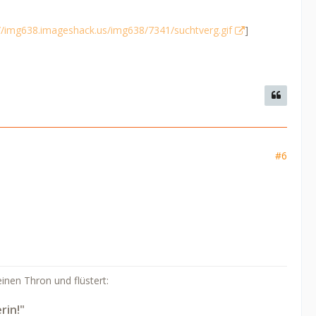
://img638.imageshack.us/img638/7341/suchtverg.gif
]
#6
inen Thron und flüstert:
rin!"