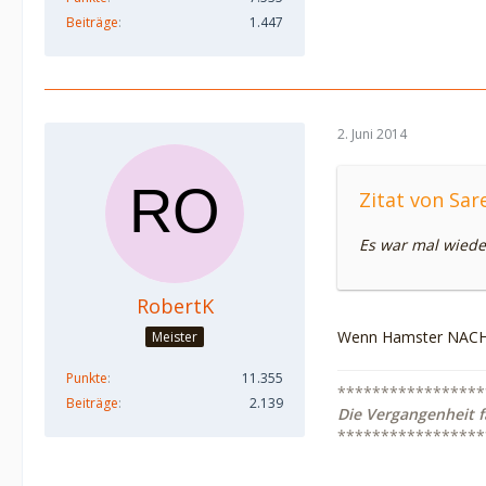
Beiträge
1.447
2. Juni 2014
Zitat von Sar
Es war mal wiede
RobertK
Wenn Hamster NACHTS
Meister
Punkte
11.355
*****************
Beiträge
2.139
Die Vergangenheit f
*****************