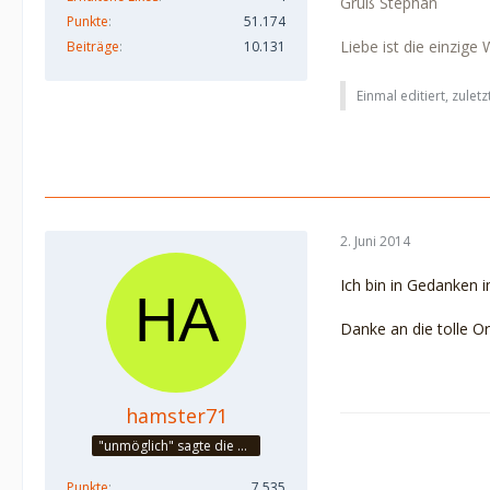
Gruß Stephan
Punkte
51.174
Liebe ist die einzige
Beiträge
10.131
Einmal editiert, zulet
2. Juni 2014
Ich bin in Gedanken 
Danke an die tolle Or
hamster71
"unmöglich" sagte die Tatsache - "versuch es " flüsterte der Traum
Punkte
7.535