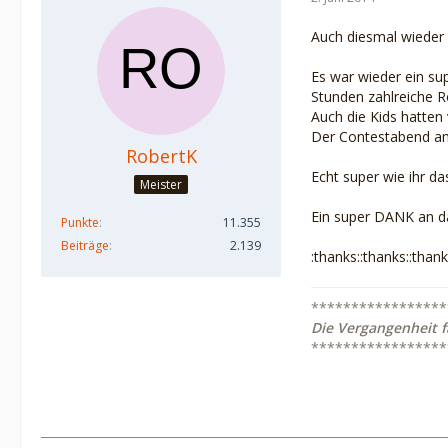
Auch diesmal wieder
Es war wieder ein su
Stunden zahlreiche R
Auch die Kids hatten 
Der Contestabend am 
RobertK
Echt super wie ihr d
Meister
Ein super DANK an 
Punkte
11.355
Beiträge
2.139
:thanks::thanks::thank
*****************
Die Vergangenheit f
*****************