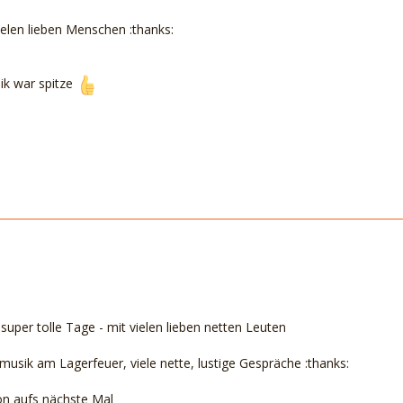
vielen lieben Menschen :thanks:
sik war spitze
uper tolle Tage - mit vielen lieben netten Leuten
musik am Lagerfeuer, viele nette, lustige Gespräche :thanks:
on aufs nächste Mal