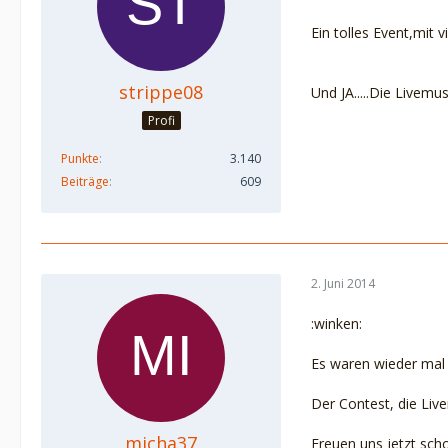
Ein tolles Event,mit 
strippe08
Und JA.....Die Livemu
Profi
Punkte
3.140
Beiträge
609
2. Juni 2014
:winken:
Es waren wieder mal s
Der Contest, die Live
micha37
Freuen uns jetzt sch