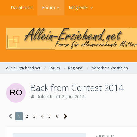
Dashboard
Forum
Mitglieder
Allein-Erziehend.net
Forum
Regional
Nordrhein-Westfalen
Back from Contest 2014
RobertK
2. Juni 2014
1
2
3
4
5
6
2. Juni 2014