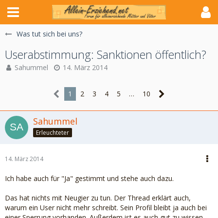
Was tut sich bei uns?
Userabstimmung: Sanktionen öffentlich?
Sahummel
14. März 2014
1
2
3
4
5
…
10
Sahummel
Erleuchteter
14. März 2014
Ich habe auch für "Ja" gestimmt und stehe auch dazu.
Das hat nichts mit Neugier zu tun. Der Thread erklärt auch,
warum ein User nicht mehr schreibt. Sein Profil bleibt ja auch bei
einer Sperrung vorhanden. Außerdem ist es auch gut zu wissen,