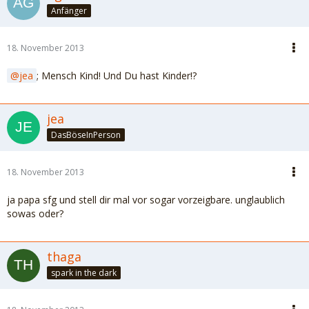
Anfänger
18. November 2013
jea
; Mensch Kind! Und Du hast Kinder!?
jea
DasBöseInPerson
18. November 2013
ja papa sfg und stell dir mal vor sogar vorzeigbare. unglaublich
sowas oder?
thaga
spark in the dark