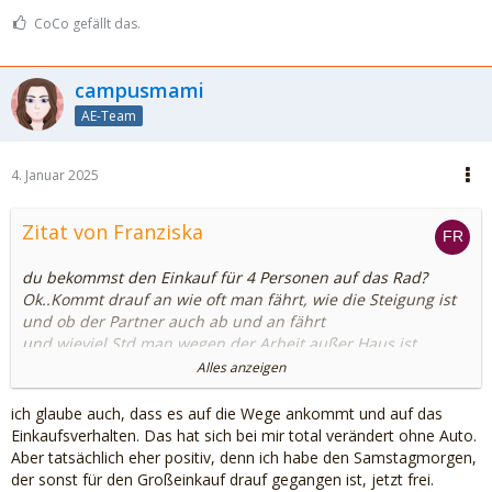
CoCo gefällt das.
campusmami
AE-Team
4. Januar 2025
Zitat von Franziska
du bekommst den Einkauf für 4 Personen auf das Rad?
Ok..Kommt drauf an wie oft man fährt, wie die Steigung ist
und ob der Partner auch ab und an fährt
und wieviel Std man wegen der Arbeit außer Haus ist
Alles anzeigen
alles ist möglich , meist...
ich glaube auch, dass es auf die Wege ankommt und auf das
DB Navigator sagt, inzwischen hätte Zug 12Min Verspätung,
Einkaufsverhalten. Das hat sich bei mir total verändert ohne Auto.
Anschlusszug erreichen könnte problematisch sein
Aber tatsächlich eher positiv, denn ich habe den Samstagmorgen,
der sonst für den Großeinkauf drauf gegangen ist, jetzt frei.