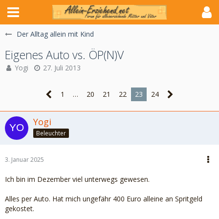
Der Alltag allein mit Kind
Eigenes Auto vs. ÖP(N)V
Yogi
27. Juli 2013
1
…
20
21
22
23
24
Yogi
Beleuchter
3. Januar 2025
Ich bin im Dezember viel unterwegs gewesen.
Alles per Auto. Hat mich ungefähr 400 Euro alleine an Spritgeld
gekostet.