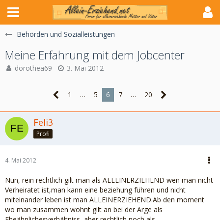
Behörden und Sozialleistungen
Meine Erfahrung mit dem Jobcenter
dorothea69
3. Mai 2012
1
…
5
6
7
…
20
Feli3
Profi
4. Mai 2012
Nun, rein rechtlich gilt man als ALLEINERZIEHEND wen man nicht
Verheiratet ist,man kann eine beziehung führen und nicht
miteinander leben ist man ALLEINERZIEHEND.Ab den moment
wo man zusammen wohnt gilt an bei der Arge als
Eheähnlichesverhältniss, aber rechtlich noch als