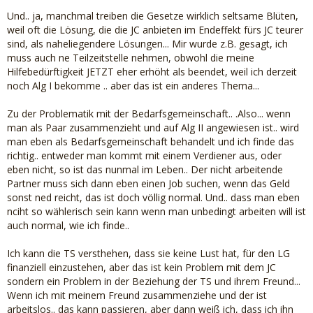
Und.. ja, manchmal treiben die Gesetze wirklich seltsame Blüten,
weil oft die Lösung, die die JC anbieten im Endeffekt fürs JC teurer
sind, als naheliegendere Lösungen... Mir wurde z.B. gesagt, ich
muss auch ne Teilzeitstelle nehmen, obwohl die meine
Hilfebedürftigkeit JETZT eher erhöht als beendet, weil ich derzeit
noch Alg I bekomme .. aber das ist ein anderes Thema...
Zu der Problematik mit der Bedarfsgemeinschaft.. .Also... wenn
man als Paar zusammenzieht und auf Alg II angewiesen ist.. wird
man eben als Bedarfsgemeinschaft behandelt und ich finde das
richtig.. entweder man kommt mit einem Verdiener aus, oder
eben nicht, so ist das nunmal im Leben.. Der nicht arbeitende
Partner muss sich dann eben einen Job suchen, wenn das Geld
sonst ned reicht, das ist doch völlig normal. Und.. dass man eben
nciht so wählerisch sein kann wenn man unbedingt arbeiten will ist
auch normal, wie ich finde..
Ich kann die TS versthehen, dass sie keine Lust hat, für den LG
finanziell einzustehen, aber das ist kein Problem mit dem JC
sondern ein Problem in der Beziehung der TS und ihrem Freund...
Wenn ich mit meinem Freund zusammenziehe und der ist
arbeitslos.. das kann passieren, aber dann weiß ich, dass ich ihn