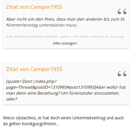
Zitat von Camper1955
Aber nicht um den Preis, dass man den anderen bis zum St.
Nimmerleinstag unterstützen muss.
Ich würde freiwillig gehen, wenn ich noch einmal in so eine
Situation kommen würde.
Alles anzeigen
@Dorothea69
Dein Freund soll sich ab sofort obdachlos melden. Dann
Zitat von Camper1955
kriegt er wenigstens seine Grundsicherung und das
Sozialamt muss ihm eine Bleibe suchen.
[quote='Zann',index.php?
page=Thread&postID=1310993#post1310993]Aber wofür hat
man denn eine Beziehung? Um füreinander einzustehen,
oder?
Wieso obdachlos, er hat doch einen Untermietvertrag und auch
da gelten Kündigungsfristen...