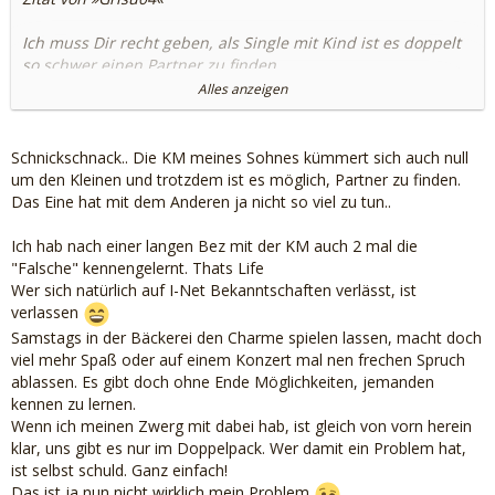
Ich muss Dir recht geben, als Single mit Kind ist es doppelt
so schwer einen Partner zu finden.
Schließlich hat man nicht rund um die Uhr jemanden fürs
Alles anzeigen
Kind und auf dem EX-Partner muss man sich auch verlassen
können.
Schnickschnack.. Die KM meines Sohnes kümmert sich auch null
um den Kleinen und trotzdem ist es möglich, Partner zu finden.
Und ich hätte nicht mal meinen Ex, der auf unsere Tochter
Das Eine hat mit dem Anderen ja nicht so viel zu tun..
auf paßt...der besucht sie hier nur, es gibt keine Papa-
Wochenenden. Somit wird das bei mir alles noch mal gleich
Ich hab nach einer langen Bez mit der KM auch 2 mal die
viel mehr komplizierter.
"Falsche" kennengelernt. Thats Life
Wer sich natürlich auf I-Net Bekanntschaften verlässt, ist
verlassen
Samstags in der Bäckerei den Charme spielen lassen, macht doch
viel mehr Spaß oder auf einem Konzert mal nen frechen Spruch
ablassen. Es gibt doch ohne Ende Möglichkeiten, jemanden
kennen zu lernen.
Wenn ich meinen Zwerg mit dabei hab, ist gleich von vorn herein
klar, uns gibt es nur im Doppelpack. Wer damit ein Problem hat,
ist selbst schuld. Ganz einfach!
Das ist ja nun nicht wirklich mein Problem