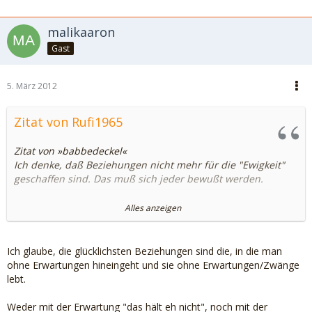
malikaaron
Gast
5. März 2012
Zitat von Rufi1965
Zitat von »babbedeckel«
Ich denke, daß Beziehungen nicht mehr für die "Ewigkeit"
geschaffen sind. Das muß sich jeder bewußt werden.
Alles anzeigen
Nö möchte ich nicht, weil mein Gefühlsleben so leider nicht
funktioniert.
Ich glaube, die glücklichsten Beziehungen sind die, in die man
ohne Erwartungen hineingeht und sie ohne Erwartungen/Zwänge
Eine Beziehung mit dem Gedanken einzugehen " es hält eh
lebt.
nicht für ewig " stelle ich mir ganz schrecklich vor...
Weder mit der Erwartung "das hält eh nicht", noch mit der