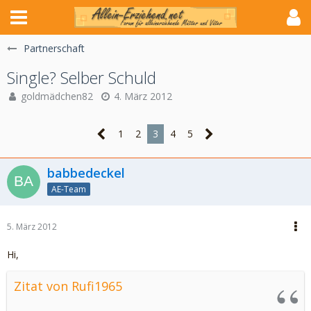
Partnerschaft
Single? Selber Schuld
goldmädchen82
4. März 2012
1
2
3
4
5
babbedeckel
AE-Team
5. März 2012
Hi,
Zitat von Rufi1965