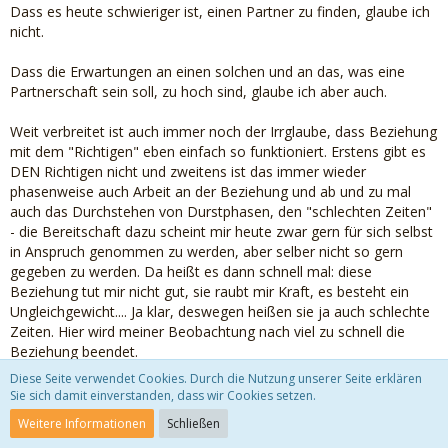
Dass es heute schwieriger ist, einen Partner zu finden, glaube ich
nicht.
Dass die Erwartungen an einen solchen und an das, was eine
Partnerschaft sein soll, zu hoch sind, glaube ich aber auch.
Weit verbreitet ist auch immer noch der Irrglaube, dass Beziehung
mit dem "Richtigen" eben einfach so funktioniert. Erstens gibt es
DEN Richtigen nicht und zweitens ist das immer wieder
phasenweise auch Arbeit an der Beziehung und ab und zu mal
auch das Durchstehen von Durstphasen, den "schlechten Zeiten"
- die Bereitschaft dazu scheint mir heute zwar gern für sich selbst
in Anspruch genommen zu werden, aber selber nicht so gern
gegeben zu werden. Da heißt es dann schnell mal: diese
Beziehung tut mir nicht gut, sie raubt mir Kraft, es besteht ein
Ungleichgewicht.... Ja klar, deswegen heißen sie ja auch schlechte
Zeiten. Hier wird meiner Beobachtung nach viel zu schnell die
Beziehung beendet.
Diese Seite verwendet Cookies. Durch die Nutzung unserer Seite erklären
Und meiner Beobachtung nach wird am Anfang einer möglichen
Sie sich damit einverstanden, dass wir Cookies setzen.
Beziehung einfach zu wenig genau hingeschaut und die rosa Brille
Weitere Informationen
Schließen
mit Macht aufbehalten. Und viele kennen sich selbst und ihre