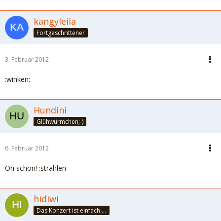
kangyleila
Fortgeschrittener
3. Februar 2012
:winken:
Hundini
Glühwürmchen;-)
6. Februar 2012
Oh schön! :strahlen
hidiwi
Das Konzert ist einfach nur schön... Schwebe auf Wolken .....