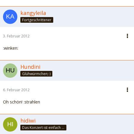
kangyleila
Fortgeschrittener
3. Februar 2012
:winken:
Hundini
Glühwürmchen;-)
6. Februar 2012
Oh schön! :strahlen
hidiwi
Das Konzert ist einfach nur schön... Schwebe auf Wolken .....