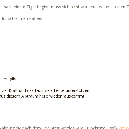
e nach einem Tiger begibt, muss sich nicht wundern, wenn er einen Tig
 für schlechten Kaffee.
dern gibt.
viel Kraft und das Dich viele Leute unterstützen.
aus diesem Alptraum heile wieder rauskommt.
 Währung die nach dem Tod nicht wertlos wird. [Blockierte Grafik:
http