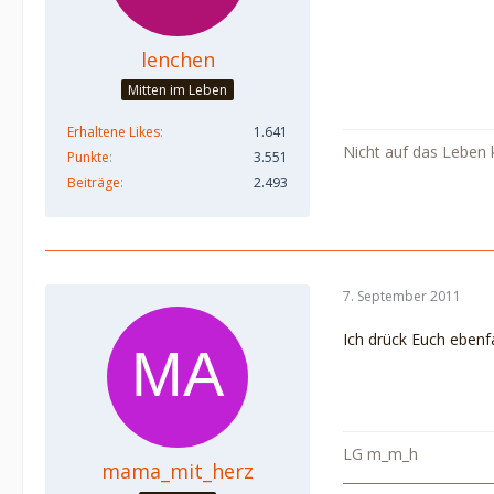
lenchen
Mitten im Leben
Erhaltene Likes
1.641
Nicht auf das Leben
Punkte
3.551
Beiträge
2.493
7. September 2011
Ich drück Euch ebenf
LG m_m_h
mama_mit_herz
______________________