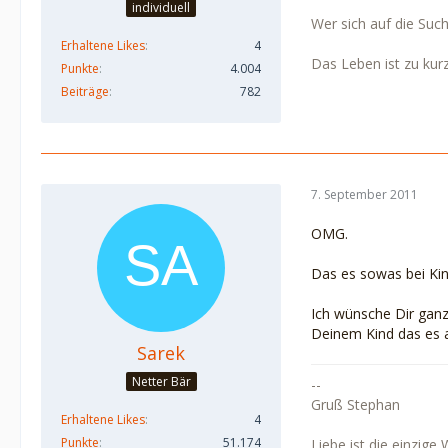
individuell
Wer sich auf die Such
Erhaltene Likes
4
Das Leben ist zu kurz
Punkte
4.004
Beiträge
782
7. September 2011
OMG.
Das es sowas bei Kin
Ich wünsche Dir ganz 
Deinem Kind das es 
Sarek
Netter Bär
--
Gruß Stephan
Erhaltene Likes
4
Punkte
51.174
Liebe ist die einzige