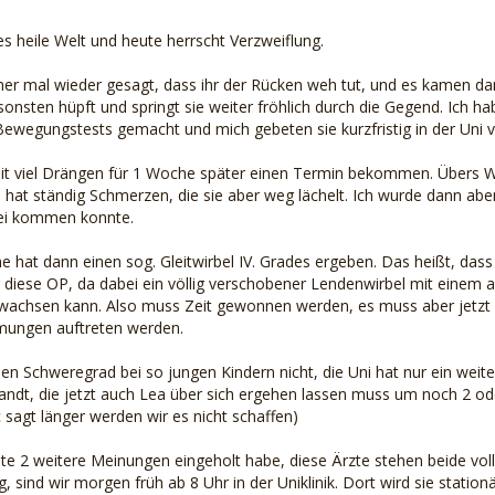
s heile Welt und heute herrscht Verzweiflung.
er mal wieder gesagt, dass ihr der Rücken weh tut, und es kamen dann
onsten hüpft und springt sie weiter fröhlich durch die Gegend. Ich 
 Bewegungstests gemacht und mich gebeten sie kurzfristig in der Uni v
it viel Drängen für 1 Woche später einen Termin bekommen. Übers WE
d hat ständig Schmerzen, die sie aber weg lächelt. Ich wurde dann abe
bei kommen konnte.
hat dann einen sog. Gleitwirbel IV. Grades ergeben. Das heißt, dass s
r diese OP, da dabei ein völlig verschobener Lendenwirbel mit einem a
 wachsen kann. Also muss Zeit gewonnen werden, es muss aber jetzt 
hmungen auftreten werden.
iesen Schweregrad bei so jungen Kindern nicht, die Uni hat nur ein we
ndt, die jetzt auch Lea über sich ergehen lassen muss um noch 2 oder
 sagt länger werden wir es nicht schaffen)
e 2 weitere Meinungen eingeholt habe, diese Ärzte stehen beide vol
 sind wir morgen früh ab 8 Uhr in der Uniklinik. Dort wird sie station