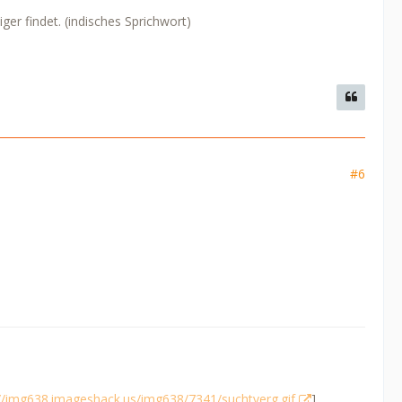
er findet. (indisches Sprichwort)
#6
://img638.imageshack.us/img638/7341/suchtverg.gif
]