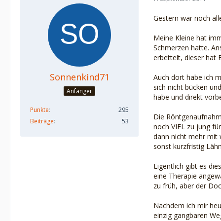
Gestern war noch alle
Meine Kleine hat imm
Schmerzen hatte. Ans
erbettelt, dieser hat
Sonnenkind71
Auch dort habe ich m
sich nicht bücken un
Anfänger
habe und direkt vor
Punkte
295
Die Röntgenaufnahme 
Beiträge
53
noch VIEL zu jung fü
dann nicht mehr mit
sonst kurzfristig Lä
Eigentlich gibt es d
eine Therapie angewa
zu früh, aber der Doc
Nachdem ich mir heut
einzig gangbaren Weg,