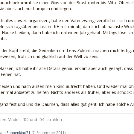
Danach bekommt sie einen Gips von der Brust runter bis Mitte Obersc
ie aber auch nur humpeln und liegen.
ch alles soweit organisiert, habe den Vater zwangsverpflichtet sich 
n sich tagsüber bei Lea im KH mit mir ab, damit ich ab nächste Woche
Hause bleiben, dann habe ich mal einen Job gehabt. Mittags löse ic
ihr.
r der Kopf steht, die Gedanken um Leas Zukunft machen mich fertig, i
wesen, fröhlich und glücklich auf der Welt zu sein.
lassen, ich habe ihr alle Details genau erklärt aber auch gesagt, dass
Ferien hat.
heulen und nach außen mein Kind aufrecht halten. Und wieder mal ohne,
ber mal anbietet zu helfen. Nichts anderes als früher, aber es schock
nz fest und uns die Daumen, dass alles gut geht. Ich habe solche Angs
en Mädels `02 und `04 :strahlen
t von
Sonnenkind71
(
7. September 2011
)