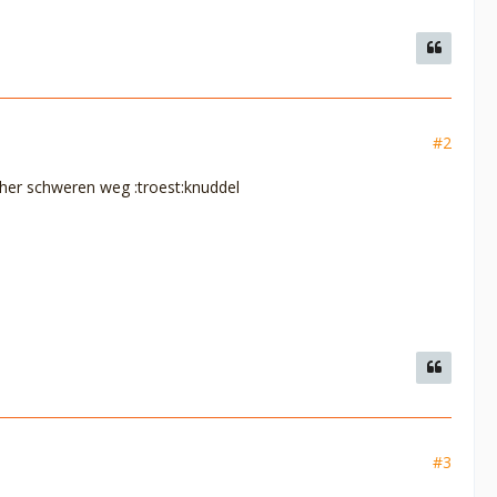
#2
icher schweren weg :troest:knuddel
#3