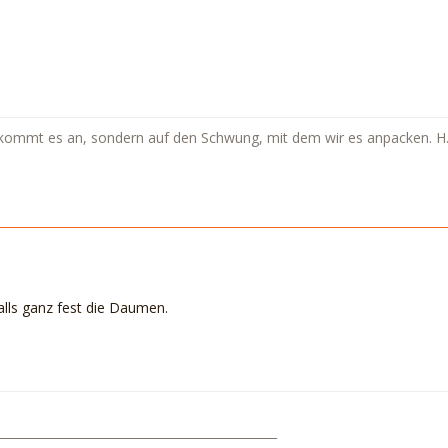
 kommt es an, sondern auf den Schwung, mit dem wir es anpacken. H
alls ganz fest die Daumen.
_______________________________________________