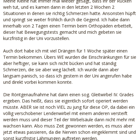
Meine Kleine hat immer mal wieder gesagt, dass ihr der Rücken
weh tut, und es kamen dann in den letzten 2 Wochen 2
Situationen in denen sie richtig Schmerzen hatte. Ansonsten hüpft
und springt sie weiter fröhlich durch die Gegend. Ich habe dann
innerhalb von 2 Tagen einen Termin beim Orthopäden erbettelt,
dieser hat Bewegungstests gemacht und mich gebeten sie
kurzfristig in der Uni vorzustellen.
Auch dort habe ich mit viel Drängen für 1 Woche später einen
Termin bekommen. Übers WE wurden die Einschränkungen für sie
aber heftiger, sie kann sich nicht bücken und hat ständig
Schmerzen, die sie aber weg lächelt. Ich wurde dann aber
langsam panisch, so dass ich gestern in der Uni angerufen habe
und direkt vorbei kommen konnte.
Die Röntgenaufnahme hat dann einen sog. Gleitwirbel IV. Grades
ergeben. Das heißt, dass sie eigentlich sofort operiert werden
müsste. ABER sie ist noch VIEL zu jung für diese OP, da dabei ein
völlig verschobener Lendenwirbel mit einem anderen versteift
werden muss und dieser Teil der Wirbelsäule dann nicht mehr mit
wachsen kann. Also muss Zeit gewonnen werden, es muss aber
jetzt etwas passieren, da die Nerven schon eingeklemmt sind und
sonst kurzfristig Lähmungen auftreten werden.