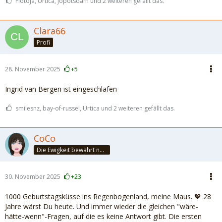
Flotoja, Urtica, jopotsdam und 2 weiteren gefällt das.
Clara66
Profi
28. November 2025
+5
Ingrid van Bergen ist eingeschlafen
smilesnz, bay-of-russel, Urtica und 2 weiteren gefällt das.
CoCo
Die Ewigkeit bewahrt nur die Liebe, weil sie von gleicher Natur ist. ~Khalil Gibran~
30. November 2025
+23
1000 Geburtstagsküsse ins Regenbogenland, meine Maus. 💖 28
Jahre wärst Du heute. Und immer wieder die gleichen "wäre-
hätte-wenn"-Fragen, auf die es keine Antwort gibt. Die ersten