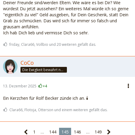
Deiner Freunde sind/werden Eltern. Wie wäre es bei Dir? Wie
würdest Du jetzt aussehen? Ein weiteres Mal würde ich so gerne
"eigentlich zu viel" Geld ausgeben, für Dein Geschenk, statt Dein
Grab zu schmücken. Das wird sich für immer so falsch und
grausam anfühlen.
Ich hab Dich lieb und vermisse Dich so sehr.
friday, Clara66, Vollbio und 20 weiteren gefällt das.
CoCo
Die Ewigkeit bewahrt nur die Liebe, weil sie von gleicher Natur ist. ~Khalil Gibran~
13. Dezember 2025
+4
Ein Kerzchen für Rolf Becker zünde ich an. 🕯️
Clara66, Flotoja, Otterson und einem weiteren gefällt das.
1
…
144
145
146
…
149