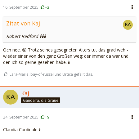
16. September 2025
+3
Zitat von Kaj
Robert Redford 🕯️🕯️🕯️
Och nee. 😟 Trotz seines gesegneten Alters tut das grad weh -
wieder einer von den ganz Großen weg; der immer da war und
den ich so gerne gesehen habe. 🕯️
Lara-Marie, bay-of-russel und Urtica gefällt das.
Kaj
Gandalfa, die Graue
24. September 2025
+9
Claudia Cardinale 🕯️