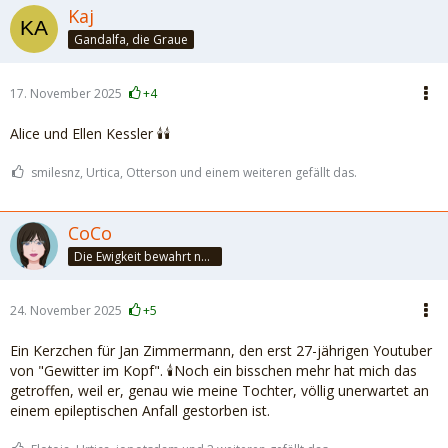
Kaj
Gandalfa, die Graue
17. November 2025
+4
Alice und Ellen Kessler 🕯️🕯️
smilesnz, Urtica, Otterson und einem weiteren gefällt das.
CoCo
Die Ewigkeit bewahrt nur die Liebe, weil sie von gleicher Natur ist. ~Khalil Gibran~
24. November 2025
+5
Ein Kerzchen für Jan Zimmermann, den erst 27-jährigen Youtuber
von "Gewitter im Kopf". 🕯️Noch ein bisschen mehr hat mich das
getroffen, weil er, genau wie meine Tochter, völlig unerwartet an
einem epileptischen Anfall gestorben ist.