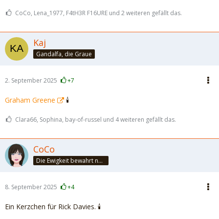
CoCo, Lena_1977, F4tH3R F16URE und 2 weiteren gefällt das.
Kaj
Gandalfa, die Graue
2. September 2025
+7
Graham Greene
🕯️
Clara66, Sophina, bay-of-russel und 4 weiteren gefällt das.
CoCo
Die Ewigkeit bewahrt nur die Liebe, weil sie von gleicher Natur ist. ~Khalil Gibran~
8. September 2025
+4
Ein Kerzchen für Rick Davies. 🕯