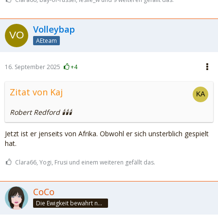
Volleybap
AEteam
16. September 2025
+4
Zitat von Kaj
Robert Redford 🕯️🕯️🕯️
Jetzt ist er jenseits von Afrika. Obwohl er sich unsterblich gespielt
hat.
Clara66, Yogi, Frusi und einem weiteren gefällt das.
CoCo
Die Ewigkeit bewahrt nur die Liebe, weil sie von gleicher Natur ist. ~Khalil Gibran~