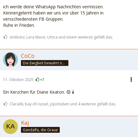
ich werde deine WhatsApp Nachrichten vermissen.
Kennengelernt haben wir uns vor über 15 Jahren in
versschiedensten FB Gruppen.
Ruhe in Frieden.
smilesnz, Lara-Marie, Urtica und einem weiteren gefällt das.
CoCo
Die Ewigkeit bewahrt nur die Liebe, weil sie von gleicher Natur ist. ~Khalil Gibran~
11. Oktober 2025
+7
Ein Kerzchen für Diane Keaton. 😟 🕯️
Clara66, bay-of-russel, jopotsdam und 4 weiteren gefällt das.
Kaj
Gandalfa, die Graue