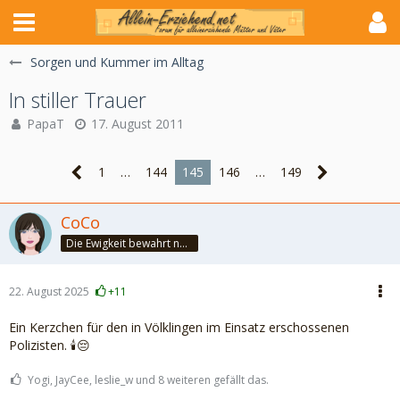
Sorgen und Kummer im Alltag
In stiller Trauer
PapaT
17. August 2011
1
…
144
145
146
…
149
CoCo
Die Ewigkeit bewahrt nur die Liebe, weil sie von gleicher Natur ist. ~Khalil Gibran~
22. August 2025
+11
Ein Kerzchen für den in Völklingen im Einsatz erschossenen
Polizisten. 🕯️😔
Yogi, JayCee, leslie_w und 8 weiteren gefällt das.