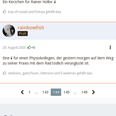
Ein Kerzchen für Rainer Holbe. 🕯️
bay-of-russel und Flotoja gefällt das.
rainbowfish
Profi
20. August 2025
+8
Eine 🕯️ für einen Physiokollegen, der gestern morgen auf dem Weg
zu seiner Praxis mit dem Rad tödlich verunglückt ist.
smilesnz, gutesTeam, Otterson und 5 weiteren gefällt das.
1
…
143
144
145
…
149