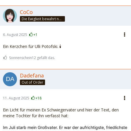
CoCo
Die Ewigkeit bewahrt nur die Liebe, weil sie von gleicher Natur ist. ~Khalil Gibran~
6. August 2025
+1
Ein Kerzchen für Ulli Potofski. 🕯️
Sonnenschein12 gefällt das.
Dadefana
Out of Order
11. August 2025
+18
Ein Licht für meinen Ex Schwiegervater und hier der Text, den
meine Tochter für ihn verfasst hat:
Im Juli starb mein Großvater. Er war der aufrichtigste, friedlichste