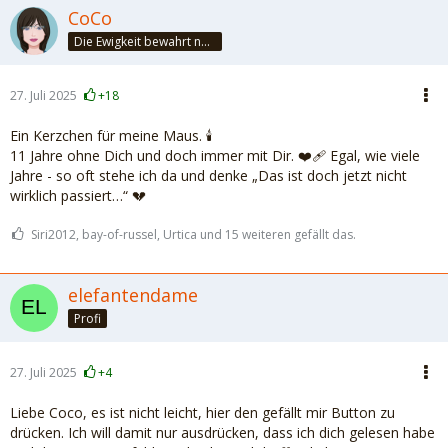
CoCo
Die Ewigkeit bewahrt nur die Liebe, weil sie von gleicher Natur ist. ~Khalil Gibran~
27. Juli 2025
+18
Ein Kerzchen für meine Maus. 🕯️
11 Jahre ohne Dich und doch immer mit Dir. ❤️‍🩹 Egal, wie viele
Jahre - so oft stehe ich da und denke „Das ist doch jetzt nicht
wirklich passiert…“ 💔
Siri2012, bay-of-russel, Urtica und 15 weiteren gefällt das.
elefantendame
Profi
27. Juli 2025
+4
Liebe Coco, es ist nicht leicht, hier den gefällt mir Button zu
drücken. Ich will damit nur ausdrücken, dass ich dich gelesen habe