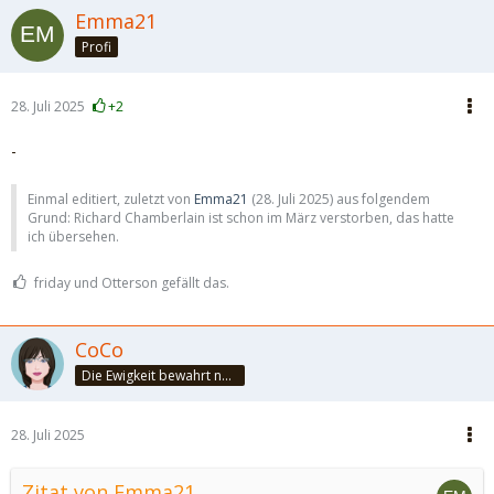
Emma21
Profi
28. Juli 2025
+2
-
Einmal editiert, zuletzt von
Emma21
(
28. Juli 2025
) aus folgendem
Grund: Richard Chamberlain ist schon im März verstorben, das hatte
ich übersehen.
friday und Otterson gefällt das.
CoCo
Die Ewigkeit bewahrt nur die Liebe, weil sie von gleicher Natur ist. ~Khalil Gibran~
28. Juli 2025
Zitat von Emma21