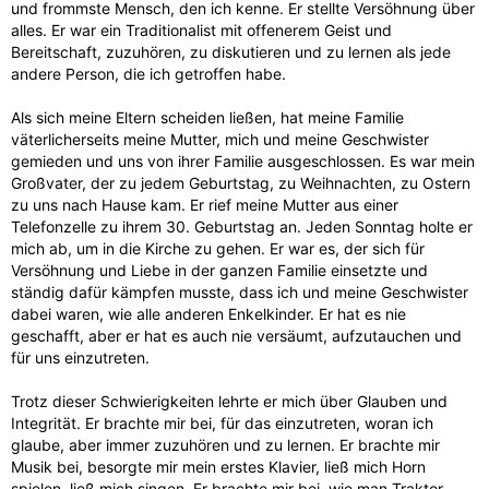
und frommste Mensch, den ich kenne. Er stellte Versöhnung über
alles. Er war ein Traditionalist mit offenerem Geist und
Bereitschaft, zuzuhören, zu diskutieren und zu lernen als jede
andere Person, die ich getroffen habe.
Als sich meine Eltern scheiden ließen, hat meine Familie
väterlicherseits meine Mutter, mich und meine Geschwister
gemieden und uns von ihrer Familie ausgeschlossen. Es war mein
Großvater, der zu jedem Geburtstag, zu Weihnachten, zu Ostern
zu uns nach Hause kam. Er rief meine Mutter aus einer
Telefonzelle zu ihrem 30. Geburtstag an. Jeden Sonntag holte er
mich ab, um in die Kirche zu gehen. Er war es, der sich für
Versöhnung und Liebe in der ganzen Familie einsetzte und
ständig dafür kämpfen musste, dass ich und meine Geschwister
dabei waren, wie alle anderen Enkelkinder. Er hat es nie
geschafft, aber er hat es auch nie versäumt, aufzutauchen und
für uns einzutreten.
Trotz dieser Schwierigkeiten lehrte er mich über Glauben und
Integrität. Er brachte mir bei, für das einzutreten, woran ich
glaube, aber immer zuzuhören und zu lernen. Er brachte mir
Musik bei, besorgte mir mein erstes Klavier, ließ mich Horn
spielen, ließ mich singen. Er brachte mir bei, wie man Traktor