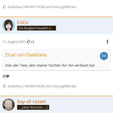
Dadefana, F4tH3R F16URE und Urtica gefällt das.
CoCo
Die Ewigkeit bewahrt nur die Liebe, weil sie von gleicher Natur ist. ~Khalil Gibran~
11. August 2025
+3
Zitat von Dadefana
hier der Text, den meine Tochter für ihn verfasst hat
🥹💖
Dadefana, F4tH3R F16URE und Urtica gefällt das.
bay-of-russel
....zäher Knochen...;-)