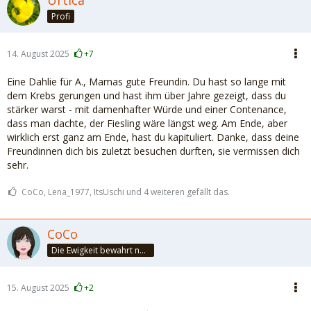
Urtica
Profi
14. August 2025
+7
Eine Dahlie für A., Mamas gute Freundin. Du hast so lange mit
dem Krebs gerungen und hast ihm über Jahre gezeigt, dass du
stärker warst - mit damenhafter Würde und einer Contenance,
dass man dachte, der Fiesling wäre längst weg. Am Ende, aber
wirklich erst ganz am Ende, hast du kapituliert. Danke, dass deine
Freundinnen dich bis zuletzt besuchen durften, sie vermissen dich
sehr.
CoCo, Lena_1977, ItsUschi und 4 weiteren gefällt das.
CoCo
Die Ewigkeit bewahrt nur die Liebe, weil sie von gleicher Natur ist. ~Khalil Gibran~
15. August 2025
+2