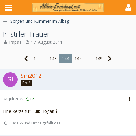
Sorgen und Kummer im Alltag
In stiller Trauer
PapaT
17. August 2011
1
…
143
144
145
…
149
Siri2012
Profi
24. Juli 2025
+2
Eine Kerze für Hulk Hogan 🕯️
Clara66 und Urtica gefällt das.