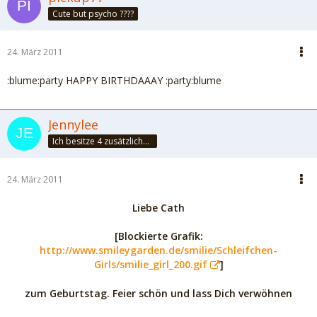
Cute but psycho ????
24. März 2011
:blume:party HAPPY BIRTHDAAAY :party:blume
Jennylee
Ich besitze 4 zusätzliche Sinne: Unsinn, Blödsinn, Schwachsinn & Wahnsinn
24. März 2011
Liebe Cath
[Blockierte Grafik:
http://www.smileygarden.de/smilie/Schleifchen-
Girls/smilie_girl_200.gif
]
zum Geburtstag. Feier schön und lass Dich verwöhnen