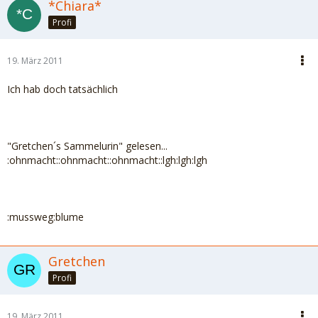
*Chiara*
Profi
19. März 2011
Ich hab doch tatsächlich
"Gretchen´s Sammelurin" gelesen...
:ohnmacht::ohnmacht::ohnmacht::lgh:lgh:lgh
:mussweg:blume
Gretchen
Profi
19. März 2011