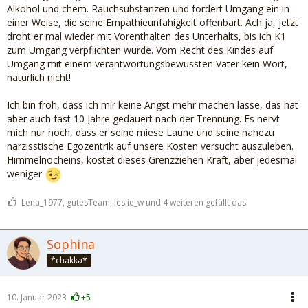
denkt. Ob es ihm einfach egal ist, dass diese Lügerei unsere
Alkohol und chem. Rauchsubstanzen und fordert Umgang ein in
Tochter einfach nur verletzt? Oder will er sie vielleicht sogar
einer Weise, die seine Empathieunfähigkeit offenbart. Ach ja, jetzt
auf eine völlig unbeholfene und verquere Art und Weise
droht er mal wieder mit Vorenthalten des Unterhalts, bis ich K1
beschützen, weil er denkt, sie ist enttäuscht, wenn die
zum Umgang verpflichten würde. Vom Recht des Kindes auf
beiden ohne sie in Urlaub fahren?
Umgang mit einem verantwortungsbewussten Vater kein Wort,
natürlich nicht!
Fakt ist jedenfalls, dass er unsere Tochter mit solchen
Aktionen immer ein kleines Stück weiter von sich wegstößt.
Ich bin froh, dass ich mir keine Angst mehr machen lasse, das hat
Das versteht er aber leider nicht.
aber auch fast 10 Jahre gedauert nach der Trennung. Es nervt
mich nur noch, dass er seine miese Laune und seine nahezu
narzisstische Egozentrik auf unsere Kosten versucht auszuleben.
Himmelnocheins, kostet dieses Grenzziehen Kraft, aber jedesmal
weniger
Lena_1977, gutesTeam, leslie_w und 4 weiteren gefällt das.
Sophina
*chakka*
10. Januar 2023
+5