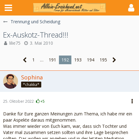
Trennung und Scheidung
Ex-Auskotz-Thread!!!
lilie75
3. Mai 2010
1
…
191
192
193
194
195
Sophina
*chakka*
25. Oktober 2022
+5
Danke für Eure ganzen Meinungen zum Thema, ich habe mir ein
paar Aspekte daraus mitgenommen.
Was immer wieder von Euch kam, war, dass sich Tochter und
Vater mal zusammen setzen sollten und ihre Lage besprechen
sollten. Das wollen wir angehen und in der letzten Mediation