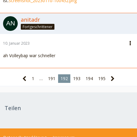
ist.
Screenshot_20230110-100452.png
anitadr
Fortgeschrittener
10. Januar 2023
ah Volleybap war schneller
1
…
191
192
193
194
195
Teilen