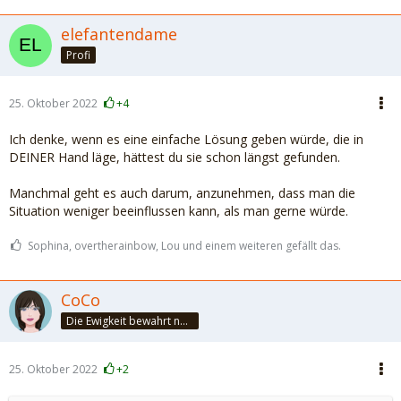
elefantendame
Profi
25. Oktober 2022
+4
Ich denke, wenn es eine einfache Lösung geben würde, die in
DEINER Hand läge, hättest du sie schon längst gefunden.
Manchmal geht es auch darum, anzunehmen, dass man die
Situation weniger beeinflussen kann, als man gerne würde.
Sophina, overtherainbow, Lou und einem weiteren gefällt das.
CoCo
Die Ewigkeit bewahrt nur die Liebe, weil sie von gleicher Natur ist. ~Khalil Gibran~
25. Oktober 2022
+2