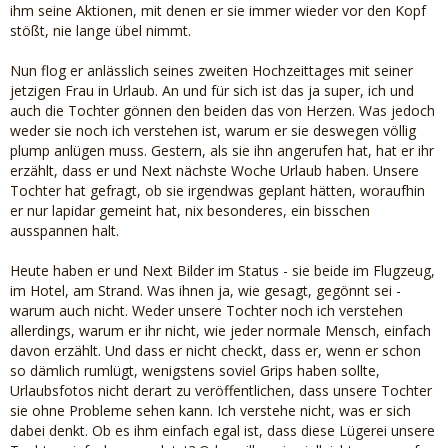
ihm seine Aktionen, mit denen er sie immer wieder vor den Kopf
stößt, nie lange übel nimmt.
Nun flog er anlässlich seines zweiten Hochzeittages mit seiner
jetzigen Frau in Urlaub. An und für sich ist das ja super, ich und
auch die Tochter gönnen den beiden das von Herzen. Was jedoch
weder sie noch ich verstehen ist, warum er sie deswegen völlig
plump anlügen muss. Gestern, als sie ihn angerufen hat, hat er ihr
erzählt, dass er und Next nächste Woche Urlaub haben. Unsere
Tochter hat gefragt, ob sie irgendwas geplant hätten, woraufhin
er nur lapidar gemeint hat, nix besonderes, ein bisschen
ausspannen halt.
Heute haben er und Next Bilder im Status - sie beide im Flugzeug,
im Hotel, am Strand. Was ihnen ja, wie gesagt, gegönnt sei -
warum auch nicht. Weder unsere Tochter noch ich verstehen
allerdings, warum er ihr nicht, wie jeder normale Mensch, einfach
davon erzählt. Und dass er nicht checkt, dass er, wenn er schon
so dämlich rumlügt, wenigstens soviel Grips haben sollte,
Urlaubsfotos nicht derart zu veröffentlichen, dass unsere Tochter
sie ohne Probleme sehen kann. Ich verstehe nicht, was er sich
dabei denkt. Ob es ihm einfach egal ist, dass diese Lügerei unsere