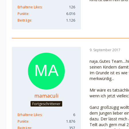
Erhaltene Likes
126
Punkte
6.016
Beiträge
1.126
9. September 2017
naja..Gutes Team....h
seinen Kindern damit
Im Grunde ist es wie 
merkwürdig...
Mir wäre es tatsächli
mamaculi
wenn ich jetzt vielle
Fortgeschrittener
Ganz großzügig wollt
dem Jungen lieber ei
Erhaltene Likes
6
dazu. Der lässt mich
Punkte
1.876
Teilt auch gern mal 
Beiträge
357