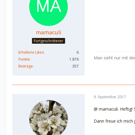
mamaculi
Fortgeschrittener
Erhaltene Likes
6
Man sieht nur mit de
Punkte
1.876
Beiträge
357
9. September 2017
@ mamaculi. Heftig! S
Dann freue ich mich 