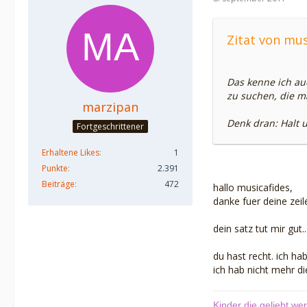
Zitat von mus
Das kenne ich au
zu suchen, die m
marzipan
Denk dran: Halt u
Fortgeschrittener
Erhaltene Likes
1
Punkte
2.391
Beiträge
472
hallo musicafides,
danke fuer deine zeil
dein satz tut mir gut....
du hast recht. ich hab
ich hab nicht mehr die
Kinder die geliebt w