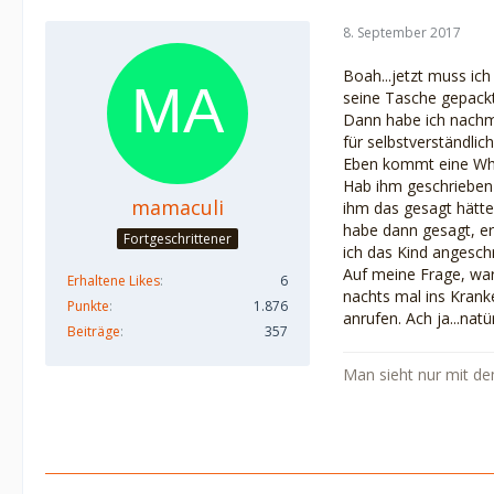
8. September 2017
Boah...jetzt muss ich
seine Tasche gepackt
Dann habe ich nachmi
für selbstverständlic
Eben kommt eine Whats
Hab ihm geschrieben e
mamaculi
ihm das gesagt hätte,
habe dann gesagt, er 
Fortgeschrittener
ich das Kind angeschr
Auf meine Frage, war
Erhaltene Likes
6
nachts mal ins Kranke
Punkte
1.876
anrufen. Ach ja...nat
Beiträge
357
Man sieht nur mit de