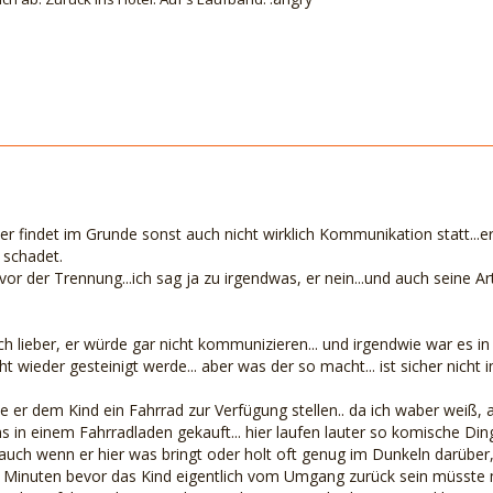
ier findet im Grunde sonst auch nicht wirklich Kommunikation statt...e
 schadet.
vor der Trennung...ich sag ja zu irgendwas, er nein...und auch seine Ar
ch lieber, er würde gar nicht kommunizieren... und irgendwie war es in 
icht wieder gesteinigt werde... aber was der so macht... ist sicher nich
e er dem Kind ein Fahrrad zur Verfügung stellen.. da ich waber weiß,
ns in einem Fahrradladen gekauft... hier laufen lauter so komische D
 auch wenn er hier was bringt oder holt oft genug im Dunkeln darüber
2 Minuten bevor das Kind eigentlich vom Umgang zurück sein müsste mi