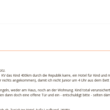
otz.
 KV das Kind 400km durch die Republik karre, ein Hotel für Kind und m
mir nichts angekommen), damit ich nicht Junior um 4 Uhr aus dem Bett 
Klingeln, weder am Haus, noch an der Wohnung. Kind total verunsicher
n dann doch eine offene Tür und ein - entschuldigt bitte - selten däm
:angry
 ich ab. Zurück ins Hotel. Auf's Laufband.