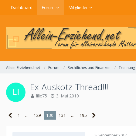
Dashboard
Forum
Mitglieder
Allein-Erziehend.net
Forum
Rechtliches und Finanzen
Trennung
Ex-Auskotz-Thread!!!
lilie75
3. Mai 2010
1
…
129
130
131
…
195
8. September 2017