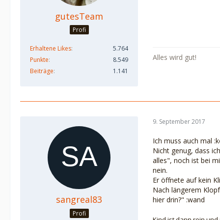
gutesTeam
Profi
Erhaltene Likes
5.764
Alles wird gut!
Punkte
8.549
Beiträge
1.141
9. September 2017
Ich muss auch mal :k
Nicht genug, dass ich
alles", noch ist bei 
nein.
Er öffnete auf kein 
Nach längerem Klopfe
sangreal83
hier drin?"
:wand
Profi
Kind ist dann rein und