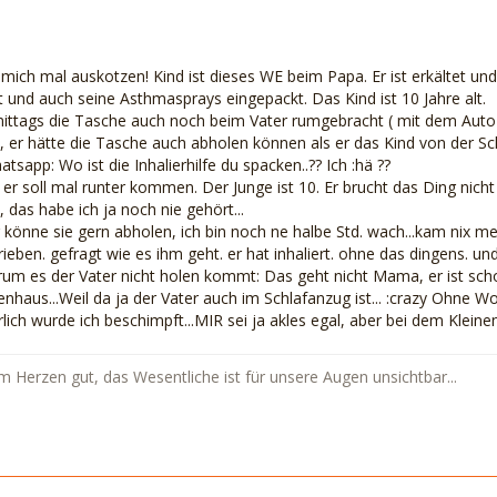
 mich mal auskotzen! Kind ist dieses WE beim Papa. Er ist erkältet un
 und auch seine Asthmasprays eingepackt. Das Kind ist 10 Jahre alt.
ttags die Tasche auch noch beim Vater rumgebracht ( mit dem Auto 1
h, er hätte die Tasche auch abholen können als er das Kind von der Sc
app: Wo ist die Inhalierhilfe du spacken..?? Ich :hä ??
r soll mal runter kommen. Der Junge ist 10. Er brucht das Ding nicht meh
 das habe ich ja noch nie gehört...
könne sie gern abholen, ich bin noch ne halbe Std. wach...kam nix me
ieben. gefragt wie es ihm geht. er hat inhaliert. ohne das dingens. und
um es der Vater nicht holen kommt: Das geht nicht Mama, er ist schon
nhaus...Weil da ja der Vater auch im Schlafanzug ist... :crazy Ohne Wo
ürlich wurde ich beschimpft...MIR sei ja akles egal, aber bei dem Klein
m Herzen gut, das Wesentliche ist für unsere Augen unsichtbar...