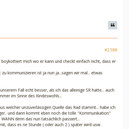
#2.588
r boykottiert mich wo er kann und checkt einfach nicht, dass er
t zu kommunizieren ist ja nun ja...sagen wir mal... etwas
unserem Fall echt besser, als ich das alleinige SR hatte... auch
t immer im Sinne des Kindeswohls...
 aus welcher unzuverlässigen Quelle das Rad stammt... habe ich
inger.. und dann kommt eben noch die tolle "Kommunikation"
, WANN denn das nun tatsächlich passiert...
t, dass es ne Stunde ( oder auch 2 ) später wird usw.