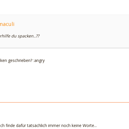
maculi
rhilfe du spacken..??
cken geschrieben? :angry
.ich finde dafür tatsächlich immer noch keine Worte...