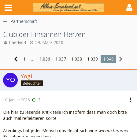
Partnerschaft
Club der Einsamen Herzen
baerly64
29. März 2010
1
…
1.036
1.037
1.038
1.039
1.040
Yogi
Beleuchter
10. Januar 2026
+2
Die hier zu lesende Kritik teile ich insofern dass man doch bitte
auch mal reflektieren sollte.
Allerdings hat jeder Mensch das Recht sich eine
wieauchimmer
Beziehung zu wünschen.