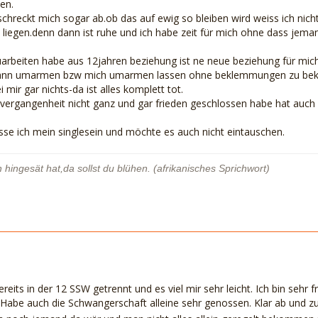
en.
hreckt mich sogar ab.ob das auf ewig so bleiben wird weiss ich nicht.
 liegen.denn dann ist ruhe und ich habe zeit für mich ohne dass jeman
zuarbeiten habe aus 12jahren beziehung ist ne neue beziehung für mi
 kann umarmen bzw mich umarmen lassen ohne beklemmungen zu bekom
 mir gar nichts-da ist alles komplett tot.
 vergangenheit nicht ganz und gar frieden geschlossen habe hat auch 
sse ich mein singlesein und möchte es auch nicht eintauschen.
 hingesät hat,da sollst du blühen. (afrikanisches Sprichwort)
its in der 12 SSW getrennt und es viel mir sehr leicht. Ich bin sehr 
be auch die Schwangerschaft alleine sehr genossen. Klar ab und zu fü