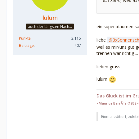
Ich kann, weil ic
lulum
ein super :daumen sa
auch der längsten Nacht folgt ein Morgen...
Punkte
2.115
liebe
3xSonnensch
Beiträge
407
weil es mir/uns gut 
trennen war richtig .
lieben gruss
lulum
Das Glück ist im G
- Maurice BarrÃ¨s (1862 - 
Einmal editiert, zulet