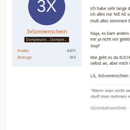
Ich habe sehr lange 
ich alles nur NIE AE 
muß alles stimmen! B
3xSonnenschein
Naja, es kam anders 
mir ja nicht vor gele
Dompteurin.... Dompteuse? Auf jeden Fall Raubtierbändigerin :-D
:kopf
Punkte
4.875
Wie geht es da EUCH? 
Beiträge
916
selbst an, aber mich
LG, 3xSonnenschein :
"Wenn man nicht we
muß man nehmen w
Glückskeksweisheit -