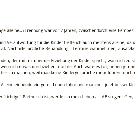
nge alleine... (Trennung war vor 7 Jahren, zwischendurch eine Fernbezi
d Verantwortung für die Kinder treffe ich auch meistens alleine, da d
evtl. Nachhilfe; ärztliche Behandlung - Termine wahrnehmen, Zusatzkos
den, der mit mir über die Erziehung der Kinder spricht, wann ich zu s
, wenn ich etwas durchziehen möchte. Auch wäre es toll, neben jeman
cher zu machen, weil man keine Kindergespräche mehr führen möcht
s Alleinerziehende ein gutes Leben führe und manches jetzt besser läuf
r "richtige" Partner da ist, werde ich mein Leben als AE so genießen, w