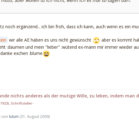
h muss, aber wollen tu ich nicht, wenn ich es mal so sagen darf.
tz noch ergänzend... ich bin froh, dass ich kann, auch wenn es ein mu
ein
wir alle AE haben es uns nicht gewünscht
aber es kommt halt 
geht :daumen und mein "lieber" :wütend ex-mann mir immer wieder auf
.. danke exchen :blume
runde nichts anderes als der mutige Wille, zu leben, indem ma
1923), Schriftsteller-
zt von
lulum
(
31. August 2009
)