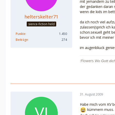
mit jemandem zu teil
der gedanken daran sc
wenn die kids im bett
helterskelter71
da ich noch viel auf
sience-fiction held
zulassen(sprich ich
schon.sexuell geht bei
Punkte
1.450
bevor ich mit meiner
Beiträge
274
im augenbliuck genie
:Flowers
Wo Gott dich
31. August 2009
Habe mich vom KV bere
kümmern muss. Ha