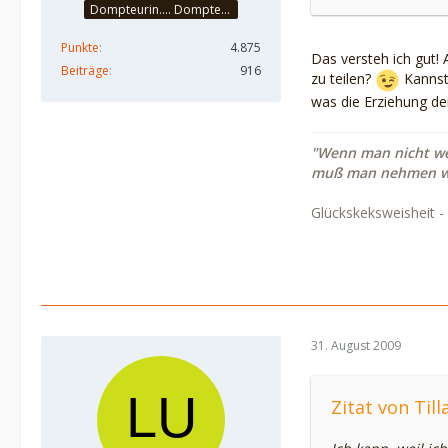
Dompteurin.... Dompteuse? Auf jeden Fall Raubtierbändigerin :-D
Punkte
4.875
Das versteh ich gut! 
Beiträge
916
zu teilen?
Kannst 
was die Erziehung dein
"Wenn man nicht we
muß man nehmen w
Glückskeksweisheit -
31. August 2009
Zitat von Till