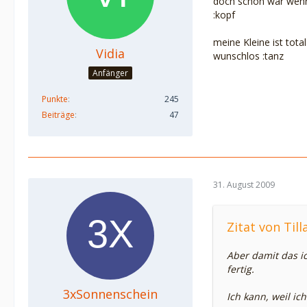
doch schön wär wenn 
:kopf
meine Kleine ist tota
Vidia
wunschlos :tanz
Anfänger
Punkte
245
Beiträge
47
31. August 2009
Zitat von Till
Aber damit das i
fertig.
3xSonnenschein
Ich kann, weil ic