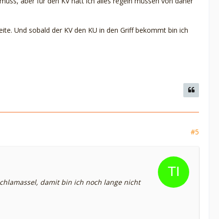
uss, aber für den KV hätt ich alles regeln müssen von daher
rbeite. Und sobald der KV den KU in den Griff bekommt bin ich
#5
hlamassel, damit bin ich noch lange nicht