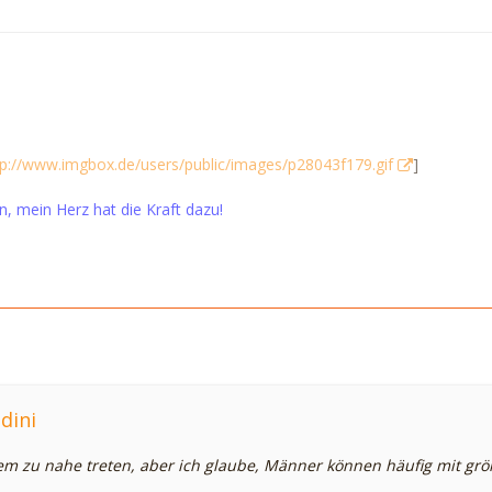
tp://www.imgbox.de/users/public/images/p28043f179.gif
]
in, mein Herz hat die Kraft dazu!
dini
einem zu nahe treten, aber ich glaube, Männer können häufig mit g