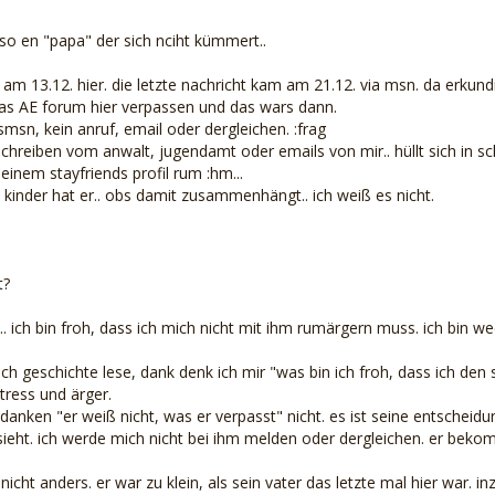
 so en "papa" der sich nciht kümmert..
 am 13.12. hier. die letzte nachricht kam am 21.12. via msn. da erkund
as AE forum hier verpassen und das wars dann.
 smsn, kein anruf, email oder dergleichen. :frag
 schreiben vom anwalt, jugendamt oder emails von mir.. hüllt sich in s
einem stayfriends profil rum :hm...
. kinder hat er.. obs damit zusammenhängt.. ich weiß es nicht.
t?
h.. ich bin froh, dass ich mich nicht mit ihm rumärgern muss. ich bin 
ch geschichte lese, dank denk ich mir "was bin ich froh, dass ich den
tress und ärger.
anken "er weiß nicht, was er verpasst" nicht. es ist seine entscheidung.
sieht. ich werde mich nicht bei ihm melden oder dergleichen. er bek
icht anders. er war zu klein, als sein vater das letzte mal hier war. i