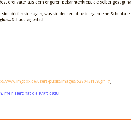
dest drei Väter aus dem engeren Bekanntenkreis, die selber gesagt h
t sind dürfen sie sagen, was sie denken ohne in irgendeine Schublade 
lich... Schade eigentlich
tp://www.imgbox.de/users/public/images/p28043f179.gif
]
in, mein Herz hat die Kraft dazu!