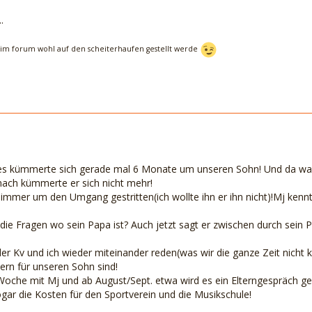
.
 im forum wohl auf den scheiterhaufen gestellt werde
s kümmerte sich gerade mal 6 Monate um unseren Sohn! Und da war M
ach kümmerte er sich nicht mehr!
 immer um den Umgang gestritten(ich wollte ihn er ihn nicht)!Mj kennt
ie Fragen wo sein Papa ist? Auch jetzt sagt er zwischen durch sein
der Kv und ich wieder miteinander reden(was wir die ganze Zeit nicht 
ltern für unseren Sohn sind!
de Woche mit Mj und ab August/Sept. etwa wird es ein Elterngespräch 
ar die Kosten für den Sportverein und die Musikschule!