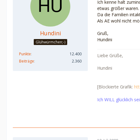
Ich kenne halt zumin
etwas größer waren.
Da die Familien intak
Als AE wohl nicht mög
Hundini
Gruß,
Hundini
Glühwürmchen;-)
Punkte
12.400
Liebe Grüße,
Beiträge
2.360
Hundini
[Blockierte Grafik:
ht
Ich WILL glücklich se