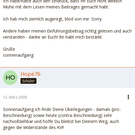
Ich habe/hatte auch den Eindruck, dass Ihr Euch nicht wirklich
Mühe mit dem Lesen meines Beitrages gemacht habt.
Mit cath treffen kein Problem, aber Du, liebe
Ich hab mich ziemlch augeregt, blöd von mir. Sorry.
Sonnenaufgang, zickst mich an weil ich eine konsequente
Haltung gegen Deine Meinung einnehme. Meine Antworten
Andere haben meinen Einführungsbeitrag richtig gelesen und auch
könnten ein Denkanstoß sein, aber ich habe das Gefühl Du
verstanden - danke an Euch! Ihr habt mich bestärkt.
willst das gar nicht, sei es drum ...
Grüße
sonnenaufgang
Hope76
Schüler
12. März 2009
Sonnenaufgang ich finde Deine Überlegungen - damals (pro-
Beschneidung) sowie heute (contra-Beschneidung) sehr
nachvollziehbar und hoffe Du bleibst bei Deinem Weg, auch
gegen die Widerstände des KV!!