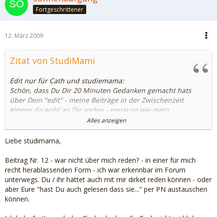
Fortgeschrittener
12. März 2009
Zitat von StudiMami
Edit nur für Cath und studiemama:
Schön, dass Du Dir 20 Minuten Gedanken gemacht hats
über Dein "edit" - meine Beiträge in der Zwischenzeit
gingen da wohl an Dir vorbei - genauso wie mein
Ausgangsposting - Vielleicht solltest Du Dich mal mit Cath
Alles anzeigen
treffen ....
Liebe studimama,
Ich habe mich NICHT über Dich unterhalten! Außerdem
habe ich den Edit beigefügt, weil scheinbar nicht alles so
Beitrag Nr. 12 - war nicht über mich reden? - in einer für mich
verständlich geschrieben war - das war lediglich quasi eine
recht herablassenden Form - ich war erkennbar im Forum
kurze Zusammenfassung!
unterwegs. Du / ihr hättet auch mit mir dirket reden können - oder
aber Eure "hast Du auch gelesen dass sie..." per PN austauschen
Goldene Regel: Unterhalte Dich NIEMALS über eine/eine
können.
Dritte(n) in einem Forum, am Besten noch unter Ignorieren
seiner/ihrer Beiträge.