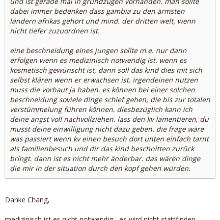
und ist gerade mal in grundzügen vorhanden. man sollte
dabei immer bedenken dass gambia zu den ärmsten
ländern afrikas gehört und mind. der dritten welt, wenn
nicht tiefer zuzuordnen ist.
eine beschneidung eines jungen sollte m.e. nur dann
erfolgen wenn es medizinisch notwendig ist. wenn es
kosmetisch gewünscht ist, dann soll das kind dies mit sich
selbst klären wenn er erwachsen ist. irgendeinen nutzen
muss die vorhaut ja haben. es können bei einer solchen
beschneidung soviele dinge schief gehen, die bis zur totalen
verstümmelung führen können. diesbezüglich kann ich
deine angst voll nachvollziehen. lass den kv lamentieren, du
musst deine einwilligung nicht dazu geben. die frage wäre
was passiert wenn kv einen besuch dort unten einfach tarnt
als familienbesuch und dir das kind beschnitten zurück
bringt. dann ist es nicht mehr änderbar. das wären dinge
die mir in der situation durch den kopf gehen würden.
Danke Chang,
medizinisch ist es nicht notwendig - es wird nicht stattfinden.