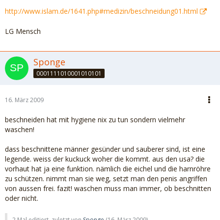
http://www.islam.de/1641.php#medizin/beschneidung01.html
LG Mensch
Sponge
0001111010001010101
16. März 2009
beschneiden hat mit hygiene nix zu tun sondern vielmehr
waschen!
dass beschnittene männer gesünder und sauberer sind, ist eine
legende. weiss der kuckuck woher die kommt. aus den usa? die
vorhaut hat ja eine funktion. nämlich die eichel und die harnröhre
zu schützen. nimmt man sie weg, setzt man den penis angriffen
von aussen frei. fazit! waschen muss man immer, ob beschnitten
oder nicht.
2 Mal editiert, zuletzt von
Sponge
(
16. März 2009
)