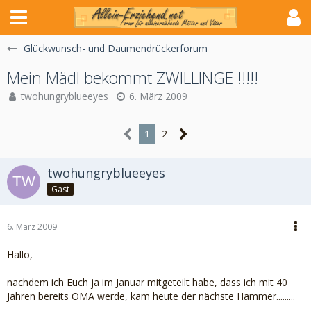
Glückwunsch- und Daumendrückerforum
Mein Mädl bekommt ZWILLINGE !!!!!
twohungryblueeyes
6. März 2009
1
2
twohungryblueeyes
Gast
6. März 2009
Hallo,
nachdem ich Euch ja im Januar mitgeteilt habe, dass ich mit 40
Jahren bereits OMA werde, kam heute der nächste Hammer.........