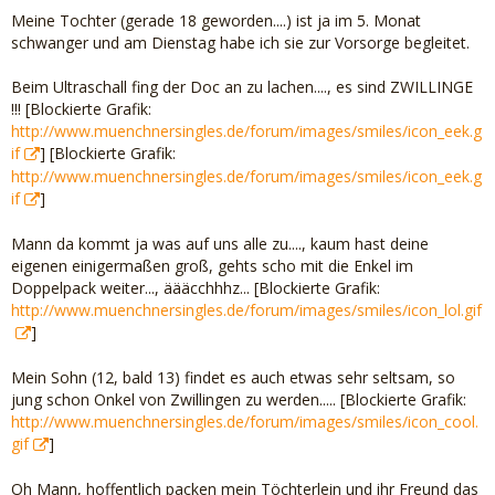
Meine Tochter (gerade 18 geworden....) ist ja im 5. Monat
schwanger und am Dienstag habe ich sie zur Vorsorge begleitet.
Beim Ultraschall fing der Doc an zu lachen...., es sind ZWILLINGE
!!! [Blockierte Grafik:
http://www.muenchnersingles.de/forum/images/smiles/icon_eek.g
if
] [Blockierte Grafik:
http://www.muenchnersingles.de/forum/images/smiles/icon_eek.g
if
]
Mann da kommt ja was auf uns alle zu...., kaum hast deine
eigenen einigermaßen groß, gehts scho mit die Enkel im
Doppelpack weiter..., äääcchhhz... [Blockierte Grafik:
http://www.muenchnersingles.de/forum/images/smiles/icon_lol.gif
]
Mein Sohn (12, bald 13) findet es auch etwas sehr seltsam, so
jung schon Onkel von Zwillingen zu werden..... [Blockierte Grafik:
http://www.muenchnersingles.de/forum/images/smiles/icon_cool.
gif
]
Oh Mann, hoffentlich packen mein Töchterlein und ihr Freund das