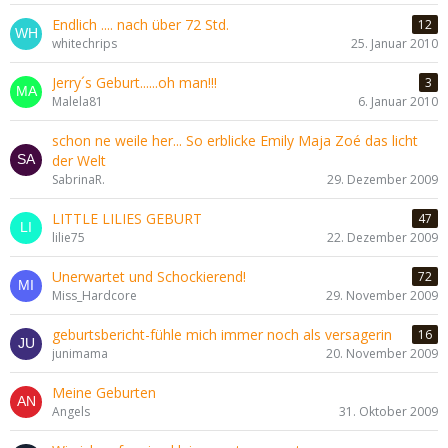
Endlich .... nach über 72 Std.
12
whitechrips
25. Januar 2010
Jerry´s Geburt......oh man!!!
3
Malela81
6. Januar 2010
schon ne weile her... So erblicke Emily Maja Zoé das licht
der Welt
SabrinaR.
29. Dezember 2009
LITTLE LILIES GEBURT
47
lilie75
22. Dezember 2009
Unerwartet und Schockierend!
72
Miss_Hardcore
29. November 2009
geburtsbericht-fühle mich immer noch als versagerin
16
junimama
20. November 2009
Meine Geburten
Angels
31. Oktober 2009