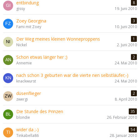
entbindung
8
gissy
19. Juni 2010
Zoey Georgina
3
Fami mit Zoey
10. Juni 2010
Der Weg meines kleinen Wonneproppens
1
Nickel
2. Juni 2010
Schon etwas länger her ;)
2
Annemie
24. Mai 2010
nach schon 3 geburten war die vierte nen selbstläufer;-)
knackwurst
24. Mai 2010
düsenflieger
2
zwergi
8. April 2010
Die Stunde des Prinzen
35
blondie
26. Februar 2010
wider da ;-)
54
Tinkabella86
28. Januar 2010