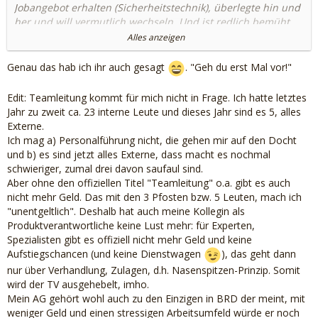
Jobangebot erhalten (Sicherheitstechnik), überlegte hin und
her und will vermutlich wechseln. Und ist redlich bemüht,
mich auch zu überreden."
Alles anzeigen
Sie kann doch zuerst allein wechseln, die Lage checken und
Genau das hab ich ihr auch gesagt
. "Geh du erst Mal vor!"
Dich ggf später nachholen. Kannst Du Ihr ja als Option
anbieten so hat sie in Dir ggf noch einen Anker beim alten
Edit: Teamleitung kommt für mich nicht in Frage. Ich hatte letztes
AG. Win/Win
Jahr zu zweit ca. 23 interne Leute und dieses Jahr sind es 5, alles
Externe.
LG
Ich mag a) Personalführung nicht, die gehen mir auf den Docht
und b) es sind jetzt alles Externe, dass macht es nochmal
schwieriger, zumal drei davon saufaul sind.
Aber ohne den offiziellen Titel "Teamleitung" o.a. gibt es auch
nicht mehr Geld. Das mit den 3 Pfosten bzw. 5 Leuten, mach ich
"unentgeltlich". Deshalb hat auch meine Kollegin als
Produktverantwortliche keine Lust mehr: für Experten,
Spezialisten gibt es offiziell nicht mehr Geld und keine
Aufstiegschancen (und keine Dienstwagen
), das geht dann
nur über Verhandlung, Zulagen, d.h. Nasenspitzen-Prinzip. Somit
wird der TV ausgehebelt, imho.
Mein AG gehört wohl auch zu den Einzigen in BRD der meint, mit
weniger Geld und einen stressigen Arbeitsumfeld würde er noch