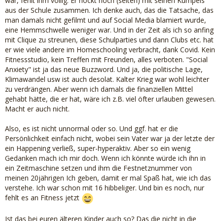
war, fehlt ihm völlig. Er hockt noch (selten) mit seinen Kumpels
aus der Schule zusammen. Ich denke auch, das die Tatsache, das
man damals nicht gefilmt und auf Social Media blamiert wurde,
eine Hemmschwelle weniger war. Und in der Zeit als ich so anfing
mit Clique zu streunen, diese Schulparties und dann Clubs etc. hat
er wie viele andere im Homeschooling verbracht, dank Covid. Kein
Fitnessstudio, kein Treffen mit Freunden, alles verboten. "Social
Anxiety" ist ja das neue Buzzword. Und ja, die politische Lage,
Klimawandel usw ist auch desolat. Kalter Krieg war wohl leichter
zu verdrängen. Aber wenn ich damals die finanziellen Mittel
gehabt hätte, die er hat, wäre ich z.B. viel öfter urlauben gewesen.
Macht er auch nicht.
Also, es ist nicht unnormal oder so. Und ggf. hat er die
Persönlichkeit einfach nicht, wobei sein Vater war ja der letzte der
ein Happening verließ, super-hyperaktiv. Aber so ein wenig
Gedanken mach ich mir doch. Wenn ich könnte würde ich ihn in
ein Zeitmaschine setzen und ihm die Festnetznummer von
meinen 20jährigen Ich geben, damit er mal Spaß hat, wie ich das
verstehe. Ich war schon mit 16 hibbeliger. Und bin es noch, nur
fehlt es an Fitness jetzt
Ist das bei euren älteren Kinder auch so? Das die nicht in die