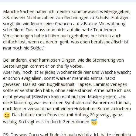
Manche Sachen haben ich meinen Sohn bewusst weitergegeben,
z.B. das ein Nichtbezahlen von Rechnungen zu SchuFa-Einträgen
sorgt, die wiederum seine Chancen auf z.B. eine Mietwohnung
schmälern. Das muss man nicht auf die harte Tour lernen.
Versicherungen habe ich ihm auch geholfen, nur bin ich auch
einfach lost, wenn es darum geht, was eben berufsspezifisch ist
(war noch nie Soldat)
Bei anderen, eher harmlosen Dingen, wie die Stornierung von
Bestellungen kommt er on the fly vorbei.
Aber hey, noch ist er jedes Wochenende hier und Wäsche wäscht
er schon ewig allein, sonst wäre er mehr als einmal nackt
gewesen. Das ist kein Bügelhaushalt. Tapete, Laminat verlegen
sollte er verstanden habe, ohne seine starken Arme hätte ich das
nicht gewuppt (Kleistern kann echt auf den Muskel gehen). Und
die Erläuterung was es mit den Symbolen auf Bohrern zu tun hat,
nachdem er versucht hat mit einem Holzbohrer Beton zu löchern
Das hat mir mein Pops erst mit Anfang 20 gezeigt, ganz
wichtig. So trägt es sich durch Generationen
PS: Das was Coco sagt finde ich auch wichtig. Ich hatte eigentlich