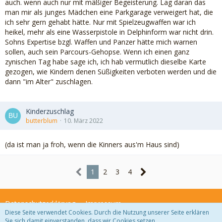
auch. wenn auch nur mit mäßiger Begeisterung. Lag daran das
man mir als junges Mädchen eine Parkgarage verweigert hat, die
ich sehr gern gehabt hätte. Nur mit Spielzeugwaffen war ich
heikel, mehr als eine Wasserpistole in Delphinform war nicht drin.
Sohns Expertise bzgl. Waffen und Panzer hätte mich warnen
sollen, auch sein Parcours-Gehopse. Wenn ich einen ganz
zynischen Tag habe sage ich, ich hab vermutlich dieselbe Karte
gezogen, wie Kindern denen Süßigkeiten verboten werden und die
dann "im Alter" zuschlagen.
Kinderzuschlag
butterblum
10. März 2022
(da ist man ja froh, wenn die Kinners aus'm Haus sind)
1
2
3
4
Datenschutzerklärung
Impressum
Diese Seite verwendet Cookies. Durch die Nutzung unserer Seite erklären
Sie sich damit einverstanden, dass wir Cookies setzen.