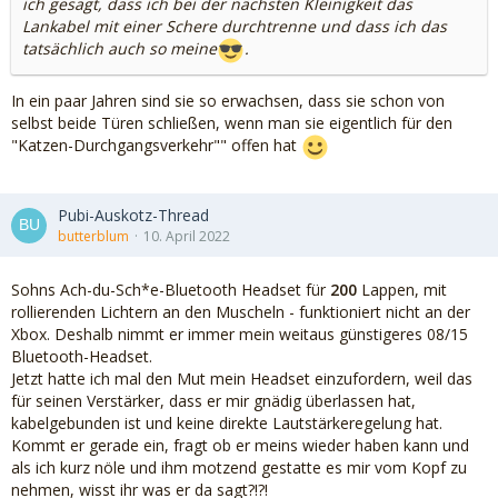
ich gesagt, dass ich bei der nächsten Kleinigkeit das
Lankabel mit einer Schere durchtrenne und dass ich das
tatsächlich auch so meine
.
In ein paar Jahren sind sie so erwachsen, dass sie schon von
selbst beide Türen schließen, wenn man sie eigentlich für den
"Katzen-Durchgangsverkehr"" offen hat
Pubi-Auskotz-Thread
butterblum
10. April 2022
Sohns Ach-du-Sch*e-Bluetooth Headset für
200
Lappen, mit
rollierenden Lichtern an den Muscheln - funktioniert nicht an der
Xbox. Deshalb nimmt er immer mein weitaus günstigeres 08/15
Bluetooth-Headset.
Jetzt hatte ich mal den Mut mein Headset einzufordern, weil das
für seinen Verstärker, dass er mir gnädig überlassen hat,
kabelgebunden ist und keine direkte Lautstärkeregelung hat.
Kommt er gerade ein, fragt ob er meins wieder haben kann und
als ich kurz nöle und ihm motzend gestatte es mir vom Kopf zu
nehmen, wisst ihr was er da sagt?!?!