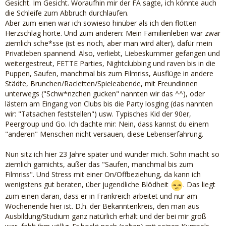
Gesicht. Im Gesicht. Woraufhin mir der FA sagte, ich könnte auch
die Schleife zum Abbruch durchlaufen.
Aber zum einen war ich sowieso hinüber als ich den flotten
Herzschlag hörte. Und zum anderen: Mein Familienleben war zwar
ziemlich sche*sse (ist es noch, aber man wird älter), dafür mein
Privatleben spannend. Also, verliebt, Liebeskummer gefangen und
weitergestreut, FETTE Parties, Nightclubbing und raven bis in die
Puppen, Saufen, manchmal bis zum Filmriss, Ausflüge in andere
Städte, Brunchen/Racletten/Spieleabende, mit Freundinnen
unterwegs ("Schw*nzchen gucken" nannten wir das ^^), oder
lästern am Eingang von Clubs bis die Party losging (das nannten
wir: "Tatsachen feststellen") usw. Typisches Kid der 90er,
Peergroup und Go. Ich dachte mir: Nein, dass kannst du einem
"anderen" Menschen nicht versauen, diese Lebenserfahrung.
Nun sitz ich hier 23 Jahre später und wunder mich. Sohn macht so
ziemlich garnichts, außer das "Saufen, manchmal bis zum
Filmriss". Und Stress mit einer On/Offbeziehung, da kann ich
wenigstens gut beraten, über jugendliche Blödheit
. Das liegt
zum einen daran, dass er in Frankreich arbeitet und nur am
Wochenende hier ist. D.h. der Bekanntenkreis, den man aus
Ausbildung/Studium ganz natürlich erhält und der bei mir groß