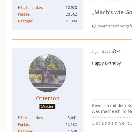
Erhaltene Likes
10.920
„Mach‘s wie Go
Punkte
20.562
Beiträge
11.088
overtherainbow gefäl
2. Juni 2026
+1
Happy Birthday
Otterson
Bevor du mit dem Kopf
Meister
Was mache ich im N
---------------------------
Erhaltene Likes
3.641
G e l a s s e n h e i t .....
Punkte
12.132
Beiträge
1.639