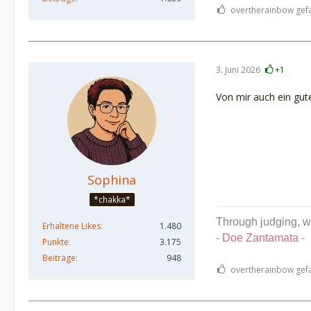
overtherainbow gefäl
3. Juni 2026
+1
Von mir auch ein gut
Sophina
*chakka*
Through judging, w
Erhaltene Likes
1.480
- Doe Zantamata -
Punkte
3.175
Beiträge
948
overtherainbow gefäl