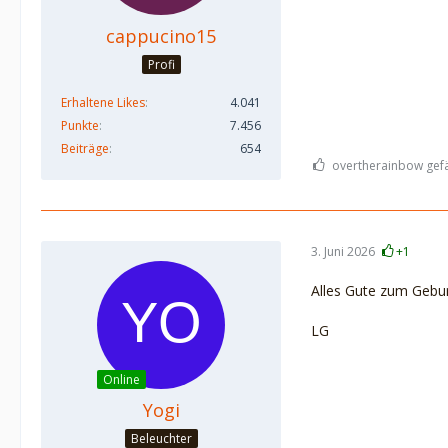
cappucino15
Profi
Erhaltene Likes
4.041
Punkte
7.456
Beiträge
654
overtherainbow gefäl
3. Juni 2026
+1
Alles Gute zum Gebur
LG
Online
Yogi
Beleuchter