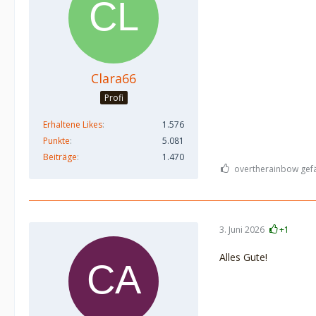
Clara66
Profi
Erhaltene Likes
1.576
Punkte
5.081
Beiträge
1.470
overtherainbow gefäl
3. Juni 2026
+1
Alles Gute!