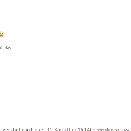
lt das.
-
t, geschehe in Liebe." (1. Korinther 16,14)
Jahreslosung 2024