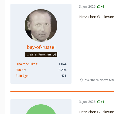
3. Juni 2026
+1
Herzlichen Glückwun
bay-of-russel
....zäher Knochen...;-)
Erhaltene Likes
1.044
Punkte
2.294
Beiträge
471
overtherainbow gefäl
3. Juni 2026
+1
Herzlichen Glückwun