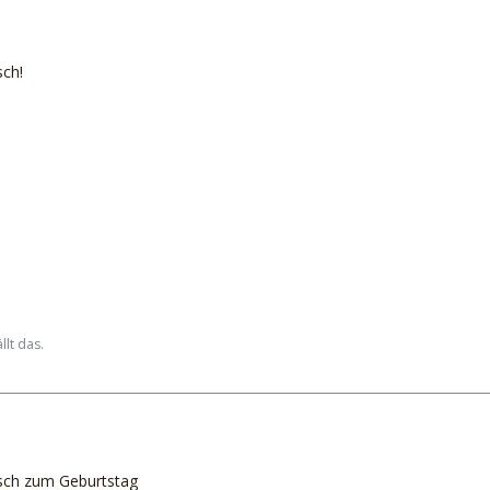
sch!
lt das.
sch zum Geburtstag