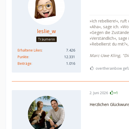
»Ich rebelliere!«, ru
»Aha«, sage ich. »Wo
leslie_w
»Gegen die Zustände
»Verständlich«, sage 
Träumerin
»Rebellierst du mit?«
Erhaltene Likes
7.426
Marc-Uwe Kling, "Di
Punkte
12.331
Beiträge
1.016
overtherainbow gefäl
2. Juni 2026
+1
Herzlichen Glückwuns