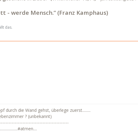
tt - werde Mensch.“ (Franz Kamphaus)
lt das.
 durch die Wand gehst, überlege zuerst.........
ebenzimmer ? (unbekannt)
---------------------------------------------
................#atmen....