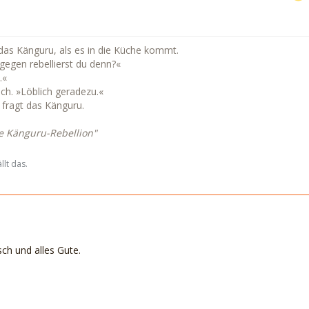
ft das Känguru, als es in die Küche kommt.
gegen rebellierst du denn?«
.«
ich. »Löblich geradezu.«
, fragt das Känguru.
e Känguru-Rebellion"
lt das.
ch und alles Gute.