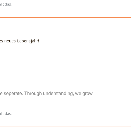
lt das.
es neues Lebensjahr!
e seperate. Through understanding, we grow.
lt das.