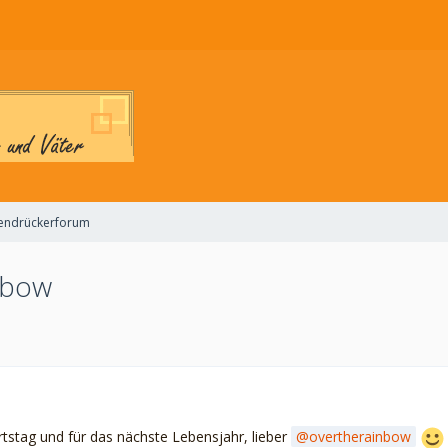
endrückerforum
nbow
tstag und für das nächste Lebensjahr, lieber
overtherainbow