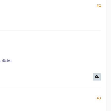
#2
n dürfen.
#3