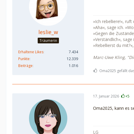
»Ich rebelliere!«, ru
»Aha«, sage ich. »Wo
leslie_w
»Gegen die Zustände
»Verständlich«, sage 
Träumerin
»Rebellierst du mit?«
Erhaltene Likes
7.434
Marc-Uwe Kling, "Di
Punkte
12.339
Beiträge
1.016
Oma2025 gefällt das
17. Januar 2026
+5
Oma2025, kann es sei
LG