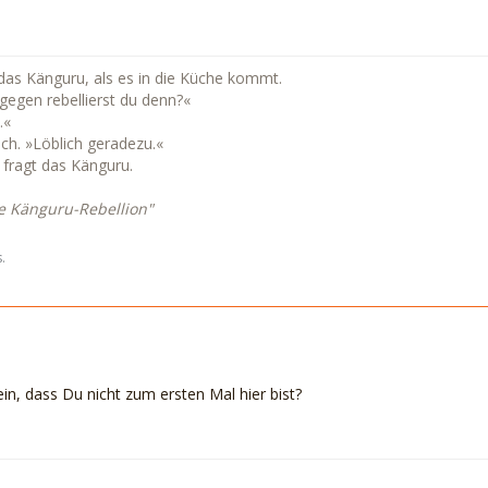
ft das Känguru, als es in die Küche kommt.
gegen rebellierst du denn?«
.«
ich. »Löblich geradezu.«
, fragt das Känguru.
e Känguru-Rebellion"
.
n, dass Du nicht zum ersten Mal hier bist?