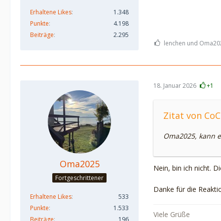
Erhaltene Likes
1.348
Punkte
4.198
Beiträge
2.295
lenchen und Oma2025
18. Januar 2026
+1
Zitat von Co
Oma2025, kann es
Oma2025
Nein, bin ich nicht. 
Fortgeschrittener
Danke für die Reakti
Erhaltene Likes
533
Punkte
1.533
Viele Grüße
Beiträge
196