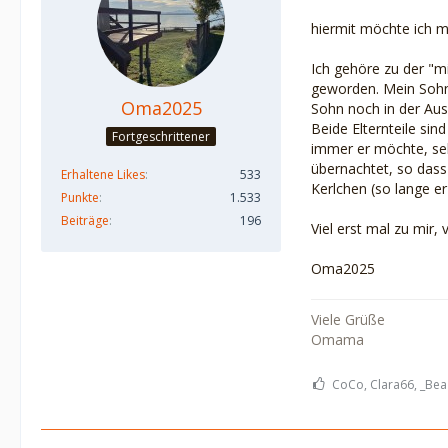
hiermit möchte ich mi
Ich gehöre zu der "m
geworden. Mein Sohn
Oma2025
Sohn noch in der Aus
Beide Elternteile sin
Fortgeschrittener
immer er möchte, seh
übernachtet, so dass 
Erhaltene Likes
533
Kerlchen (so lange er 
Punkte
1.533
Beiträge
196
Viel erst mal zu mir, 
Oma2025
Viele Grüße
Omama
CoCo, Clara66, _Bea 