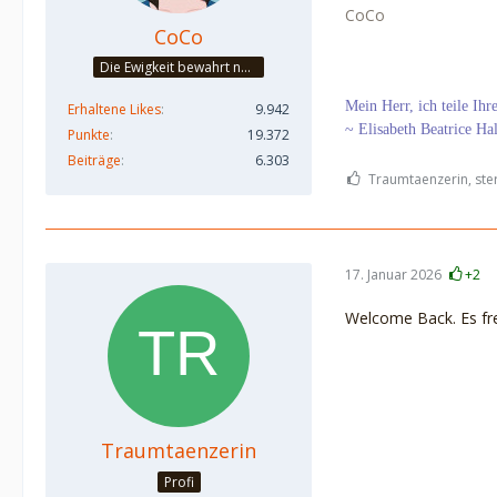
CoCo
CoCo
Die Ewigkeit bewahrt nur die Liebe, weil sie von gleicher Natur ist. ~Khalil Gibran~
Mein Herr, ich teile Ih
Erhaltene Likes
9.942
~ Elisabeth Beatrice Ha
Punkte
19.372
Beiträge
6.303
Traumtaenzerin, ster
17. Januar 2026
+2
Welcome Back. Es fre
Traumtaenzerin
Profi