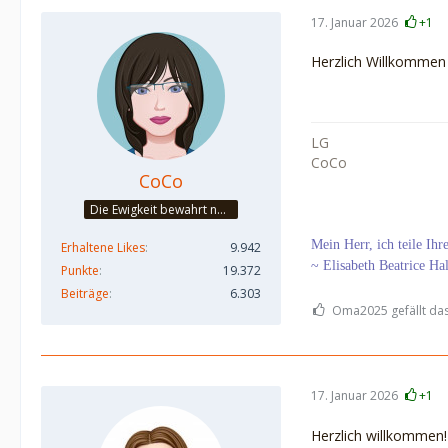
17. Januar 2026
+1
Herzlich Willkommen vo
LG
CoCo
CoCo
Die Ewigkeit bewahrt nur die Liebe, weil sie von gleicher Natur ist. ~Khalil Gibran~
Mein Herr, ich teile Ih
Erhaltene Likes
9.942
~ Elisabeth Beatrice Ha
Punkte
19.372
Beiträge
6.303
Oma2025 gefällt das
17. Januar 2026
+1
Herzlich willkommen!