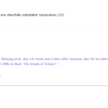
n ebenfalls mittelalter Generation. 🙋🏻‍♀️
re Meinung nicht, aber ich würde mein Leben dafür einsetzen, dass Sie sie äußer
ll 1906 im Buch "The friends of Voltaire" ~
.