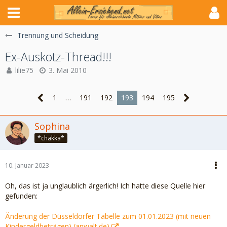
Trennung und Scheidung
Ex-Auskotz-Thread!!!
lilie75
3. Mai 2010
1
…
191
192
193
194
195
Sophina
*chakka*
10. Januar 2023
Oh, das ist ja unglaublich ärgerlich! Ich hatte diese Quelle hier
gefunden:
Änderung der Düsseldorfer Tabelle zum 01.01.2023 (mit neuen
Kindergeldbeträgen) (anwalt.de)