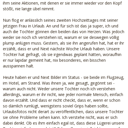
ihm seine Aktionen, mit denen er sie immer wieder vor den Kopf
stößt, nie lange übel nimmt.
Nun flog er anlässlich seines zweiten Hochzeittages mit seiner
jetzigen Frau in Urlaub. An und für sich ist das ja super, ich und
auch die Tochter gönnen den beiden das von Herzen. Was jedoch
weder sie noch ich verstehen ist, warum er sie deswegen völlig
plump anlügen muss. Gestern, als sie ihn angerufen hat, hat er ihr
erzählt, dass er und Next nächste Woche Urlaub haben. Unsere
Tochter hat gefragt, ob sie irgendwas geplant hätten, woraufhin
er nur lapidar gemeint hat, nix besonderes, ein bisschen
ausspannen halt.
Heute haben er und Next Bilder im Status - sie beide im Flugzeug,
im Hotel, am Strand. Was ihnen ja, wie gesagt, gegönnt sei -
warum auch nicht. Weder unsere Tochter noch ich verstehen
allerdings, warum er ihr nicht, wie jeder normale Mensch, einfach
davon erzählt. Und dass er nicht checkt, dass er, wenn er schon
so dämlich rumlügt, wenigstens soviel Grips haben sollte,
Urlaubsfotos nicht derart zu veröffentlichen, dass unsere Tochter
sie ohne Probleme sehen kann. Ich verstehe nicht, was er sich
dabei denkt. Ob es ihm einfach egal ist, dass diese Lügerei unsere