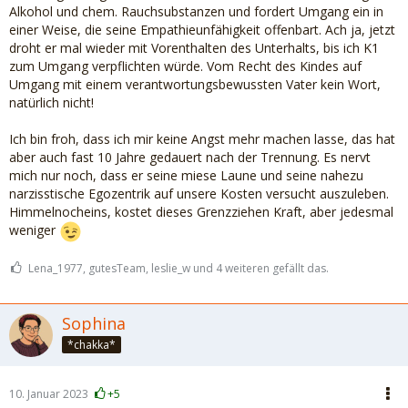
denkt. Ob es ihm einfach egal ist, dass diese Lügerei unsere
Alkohol und chem. Rauchsubstanzen und fordert Umgang ein in
Tochter einfach nur verletzt? Oder will er sie vielleicht sogar
einer Weise, die seine Empathieunfähigkeit offenbart. Ach ja, jetzt
auf eine völlig unbeholfene und verquere Art und Weise
droht er mal wieder mit Vorenthalten des Unterhalts, bis ich K1
beschützen, weil er denkt, sie ist enttäuscht, wenn die
zum Umgang verpflichten würde. Vom Recht des Kindes auf
beiden ohne sie in Urlaub fahren?
Umgang mit einem verantwortungsbewussten Vater kein Wort,
natürlich nicht!
Fakt ist jedenfalls, dass er unsere Tochter mit solchen
Aktionen immer ein kleines Stück weiter von sich wegstößt.
Ich bin froh, dass ich mir keine Angst mehr machen lasse, das hat
Das versteht er aber leider nicht.
aber auch fast 10 Jahre gedauert nach der Trennung. Es nervt
mich nur noch, dass er seine miese Laune und seine nahezu
narzisstische Egozentrik auf unsere Kosten versucht auszuleben.
Himmelnocheins, kostet dieses Grenzziehen Kraft, aber jedesmal
weniger
Lena_1977, gutesTeam, leslie_w und 4 weiteren gefällt das.
Sophina
*chakka*
10. Januar 2023
+5