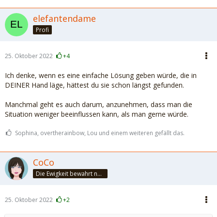
elefantendame
Profi
25. Oktober 2022
+4
Ich denke, wenn es eine einfache Lösung geben würde, die in
DEINER Hand läge, hättest du sie schon längst gefunden.
Manchmal geht es auch darum, anzunehmen, dass man die
Situation weniger beeinflussen kann, als man gerne würde.
Sophina, overtherainbow, Lou und einem weiteren gefällt das.
CoCo
Die Ewigkeit bewahrt nur die Liebe, weil sie von gleicher Natur ist. ~Khalil Gibran~
25. Oktober 2022
+2