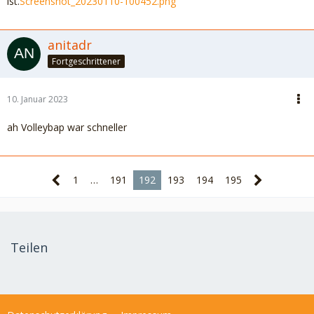
ist.
Screenshot_20230110-100452.png
anitadr
Fortgeschrittener
10. Januar 2023
ah Volleybap war schneller
1
…
191
192
193
194
195
Teilen