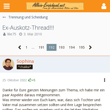
Trennung und Scheidung
Ex-Auskotz-Thread!!!
lilie75
3. Mai 2010
1
…
191
192
193
194
195
Sophina
*chakka*
25. Oktober 2022
+5
Danke für Eure ganzen Meinungen zum Thema, ich habe mir ein
paar Aspekte daraus mitgenommen.
Was immer wieder von Euch kam, war, dass sich Tochter und
Vater mal zusammen setzen sollten und ihre Lage besprechen
sollten. Das wollen wir angehen und in der letzten Mediation